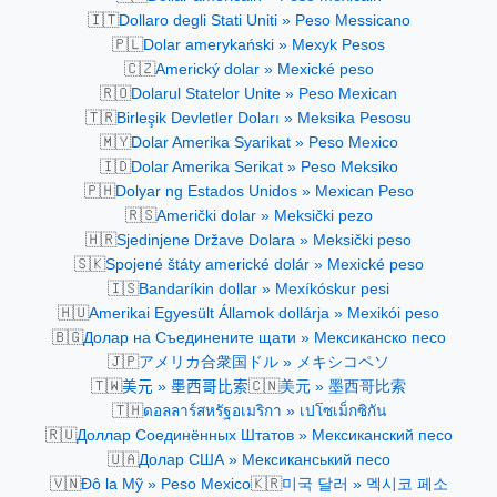
🇮🇹
Dollaro degli Stati Uniti » Peso Messicano
🇵🇱
Dolar amerykański » Mexyk Pesos
🇨🇿
Americký dolar » Mexické peso
🇷🇴
Dolarul Statelor Unite » Peso Mexican
🇹🇷
Birleşik Devletler Doları » Meksika Pesosu
🇲🇾
Dolar Amerika Syarikat » Peso Mexico
🇮🇩
Dolar Amerika Serikat » Peso Meksiko
🇵🇭
Dolyar ng Estados Unidos » Mexican Peso
🇷🇸
Američki dolar » Meksički pezo
🇭🇷
Sjedinjene Države Dolara » Meksički peso
🇸🇰
Spojené štáty americké dolár » Mexické peso
🇮🇸
Bandaríkin dollar » Mexíkóskur pesi
🇭🇺
Amerikai Egyesült Államok dollárja » Mexikói peso
🇧🇬
Долар на Съединените щати » Мексиканско песо
🇯🇵
アメリカ合衆国ドル » メキシコペソ
🇹🇼
🇨🇳
美元 » 墨西哥比索
美元 » 墨西哥比索
🇹🇭
ดอลลาร์สหรัฐอเมริกา » เปโซเม็กซิกัน
🇷🇺
Доллар Соединённых Штатов » Мексиканский песо
🇺🇦
Долар США » Мексиканський песо
🇻🇳
🇰🇷
Đô la Mỹ » Peso Mexico
미국 달러 » 멕시코 페소