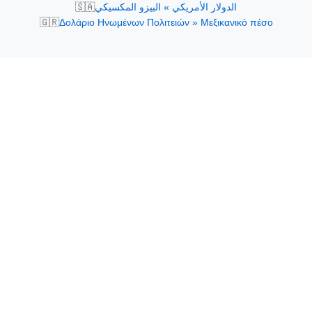
🇸🇦
الدولار الأمريكي » البيزو المكسيكي
🇬🇷
Δολάριο Ηνωμένων Πολιτειών » Μεξικανικό πέσο