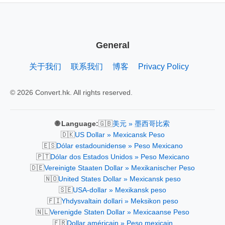
General
关于我们
联系我们
博客
Privacy Policy
© 2026 Convert.hk. All rights reserved.
🇬🇧
🌐 Language:
美元 » 墨西哥比索
🇩🇰
US Dollar » Mexicansk Peso
🇪🇸
Dólar estadounidense » Peso Mexicano
🇵🇹
Dólar dos Estados Unidos » Peso Mexicano
🇩🇪
Vereinigte Staaten Dollar » Mexikanischer Peso
🇳🇴
United States Dollar » Mexicansk peso
🇸🇪
USA-dollar » Mexikansk peso
🇫🇮
Yhdysvaltain dollari » Meksikon peso
🇳🇱
Verenigde Staten Dollar » Mexicaanse Peso
🇫🇷
Dollar américain » Peso mexicain