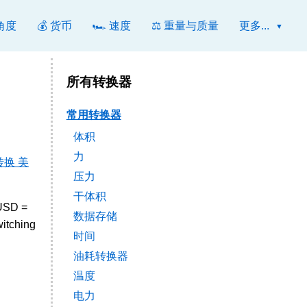
 角度
💰 货币
🏎️ 速度
⚖️ 重量与质量
更多...
所有转换器
常用转换器
体积
力
转换 美
压力
干体积
 USD =
数据存储
itching
时间
油耗转换器
温度
电力