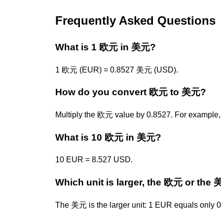
Frequently Asked Questions
What is 1 欧元 in 美元?
1 欧元 (EUR) = 0.8527 美元 (USD).
How do you convert 欧元 to 美元?
Multiply the 欧元 value by 0.8527. For example
What is 10 欧元 in 美元?
10 EUR = 8.527 USD.
Which unit is larger, the 欧元 or the
The 美元 is the larger unit: 1 EUR equals only