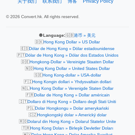
关于我们
联系我们
博客
Privacy Policy
© 2026 Convert.hk. All rights reserved.
🇬🇧
🌐 Language:
港币 » 美元
🇩🇰
Hong Kong Dollar » US Dollar
🇪🇸
Dólar de Hong Kong » Dólar estadounidense
🇵🇹
Dólar de Hong Kong » Dólar dos Estados Unidos
🇩🇪
Hongkong-Dollar » Vereinigte Staaten Dollar
🇳🇴
Hong Kong Dollar » United States Dollar
🇸🇪
Hong Kong-dollar » USA-dollar
🇫🇮
Hong Kongin dollari » Yhdysvaltain dollari
🇳🇱
Hong Kong Dollar » Verenigde Staten Dollar
🇫🇷
Dollar de Hong Kong » Dollar américain
🇮🇹
Dollaro di Hong Kong » Dollaro degli Stati Uniti
🇵🇱
Dolar Hongkongu » Dolar amerykański
🇨🇿
Hongkongský dolar » Americký dolar
🇷🇴
Dolarul din Hong Kong » Dolarul Statelor Unite
🇹🇷
Hong Kong Doları » Birleşik Devletler Doları
🇲🇾
Dolar Hong Kong » Dolar Amerika Syarikat