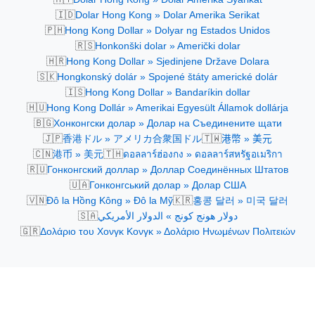
🇮🇩
Dolar Hong Kong » Dolar Amerika Serikat
🇵🇭
Hong Kong Dollar » Dolyar ng Estados Unidos
🇷🇸
Honkonški dolar » Američki dolar
🇭🇷
Hong Kong Dollar » Sjedinjene Države Dolara
🇸🇰
Hongkonský dolár » Spojené štáty americké dolár
🇮🇸
Hong Kong Dollar » Bandaríkin dollar
🇭🇺
Hong Kong Dollár » Amerikai Egyesült Államok dollárja
🇧🇬
Хонконгски долар » Долар на Съединените щати
🇯🇵
🇹🇼
香港ドル » アメリカ合衆国ドル
港幣 » 美元
🇨🇳
🇹🇭
港币 » 美元
ดอลลาร์ฮ่องกง » ดอลลาร์สหรัฐอเมริกา
🇷🇺
Гонконгский доллар » Доллар Соединённых Штатов
🇺🇦
Гонконгський долар » Долар США
🇻🇳
🇰🇷
Đô la Hồng Kông » Đô la Mỹ
홍콩 달러 » 미국 달러
🇸🇦
دولار هونج كونج » الدولار الأمريكي
🇬🇷
Δολάριο του Χονγκ Κονγκ » Δολάριο Ηνωμένων Πολιτειών