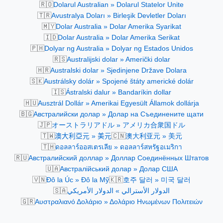
🇷🇴
Dolarul Australian » Dolarul Statelor Unite
🇹🇷
Avustralya Doları » Birleşik Devletler Doları
🇲🇾
Dolar Australia » Dolar Amerika Syarikat
🇮🇩
Dolar Australia » Dolar Amerika Serikat
🇵🇭
Dolyar ng Australia » Dolyar ng Estados Unidos
🇷🇸
Australijski dolar » Američki dolar
🇭🇷
Australski dolar » Sjedinjene Države Dolara
🇸🇰
Austrálsky dolár » Spojené štáty americké dolár
🇮🇸
Ástralski dalur » Bandaríkin dollar
🇭🇺
Ausztrál Dollár » Amerikai Egyesült Államok dollárja
🇧🇬
Австралийски долар » Долар на Съединените щати
🇯🇵
オーストラリアドル » アメリカ合衆国ドル
🇹🇼
🇨🇳
澳大利亞元 » 美元
澳大利亚元 » 美元
🇹🇭
ดอลลาร์ออสเตรเลีย » ดอลลาร์สหรัฐอเมริกา
🇷🇺
Австралийский доллар » Доллар Соединённых Штатов
🇺🇦
Австралійський долар » Долар США
🇻🇳
🇰🇷
Đô la Úc » Đô la Mỹ
호주 달러 » 미국 달러
🇸🇦
الدولار الأسترالي » الدولار الأمريكي
🇬🇷
Αυστραλιανό Δολάριο » Δολάριο Ηνωμένων Πολιτειών