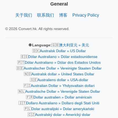
General
关于我们
联系我们
博客
Privacy Policy
© 2026 Convert.hk. All rights reserved.
🇬🇧
🌐 Language:
澳大利亚元 » 美元
🇩🇰
Australsk Dollar » US Dollar
🇪🇸
Dólar Australiano » Dólar estadounidense
🇵🇹
Dólar Australiano » Dólar dos Estados Unidos
🇩🇪
Australischer Dollar » Vereinigte Staaten Dollar
🇳🇴
Australsk dollar » United States Dollar
🇸🇪
Australiens dollar » USA-dollar
🇫🇮
Australian Dollar » Yhdysvaltain dollari
🇳🇱
Australische Dollar » Verenigde Staten Dollar
🇫🇷
Dollar australien » Dollar américain
🇮🇹
Dollaro Australiano » Dollaro degli Stati Uniti
🇵🇱
Dolar australijski » Dolar amerykański
🇨🇿
Australský dolar » Americký dolar