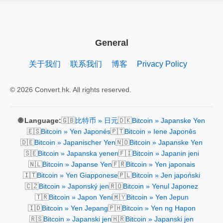
General
关于我们
联系我们
博客
Privacy Policy
© 2026 Convert.hk. All rights reserved.
🇬🇧
🇩🇰
🌐 Language:
比特币 » 日元
Bitcoin » Japanske Yen
🇪🇸
🇵🇹
Bitcoin » Yen Japonés
Bitcoin » Iene Japonês
🇩🇪
🇳🇴
Bitcoin » Japanischer Yen
Bitcoin » Japanske Yen
🇸🇪
🇫🇮
Bitcoin » Japanska yenen
Bitcoin » Japanin jeni
🇳🇱
🇫🇷
Bitcoin » Japanse Yen
Bitcoin » Yen japonais
🇮🇹
🇵🇱
Bitcoin » Yen Giapponese
Bitcoin » Jen japoński
🇨🇿
🇷🇴
Bitcoin » Japonský jen
Bitcoin » Yenul Japonez
🇹🇷
🇲🇾
Bitcoin » Japon Yeni
Bitcoin » Yen Jepun
🇮🇩
🇵🇭
Bitcoin » Yen Jepang
Bitcoin » Yen ng Hapon
🇷🇸
🇭🇷
Bitcoin » Japanski jen
Bitcoin » Japanski jen