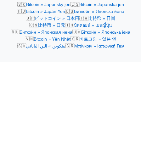
🇸🇰
🇮🇸
Bitcoin » Japonský jen
Bitcoin » Japanska jen
🇭🇺
🇧🇬
Bitcoin » Japán Yen
Биткойн » Японска йена
🇯🇵
🇹🇼
ビットコイン » 日本円
比特幣 » 日圓
🇨🇳
🇹🇭
比特币 » 日元
บิทคอยน์ » เยนญี่ปุ่น
🇷🇺
🇺🇦
Биткойн » Японская иена
Біткойн » Японська ієна
🇻🇳
🇰🇷
Bitcoin » Yên Nhật
비트코인 » 일본 엔
🇸🇦
🇬🇷
بيتكوين » الين الياباني
Μπίνκοιν » Ιαπωνική Γιεν