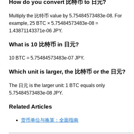
How do you convert 比特币 to 日元?
Multiply the 比特币 value by 5.75484573483e-08. For
example, 25 BTC × 5.75484573483e-08 =
1.43871143371e-06 JPY.
What is 10 比特币 in 日元?
10 BTC = 5.75484573483e-07 JPY.
Which unit is larger, the 比特币 or the 日元?
The 日元 is the larger unit: 1 BTC equals only
5.75484573483e-08 JPY.
Related Articles
货币单位与换算：全面指南