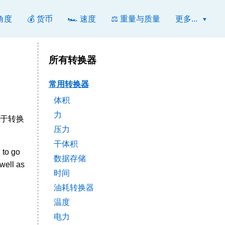
 角度
💰 货币
🏎️ 速度
⚖️ 重量与质量
更多...
所有转换器
常用转换器
体积
力
用于转换
压力
干体积
to go
数据存储
well as
时间
油耗转换器
温度
电力