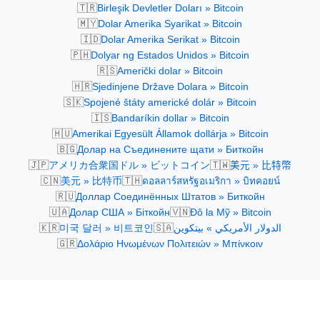
🇹🇷
Birleşik Devletler Doları » Bitcoin
🇲🇾
Dolar Amerika Syarikat » Bitcoin
🇮🇩
Dolar Amerika Serikat » Bitcoin
🇵🇭
Dolyar ng Estados Unidos » Bitcoin
🇷🇸
Američki dolar » Bitcoin
🇭🇷
Sjedinjene Države Dolara » Bitcoin
🇸🇰
Spojené štáty americké dolár » Bitcoin
🇮🇸
Bandaríkin dollar » Bitcoin
🇭🇺
Amerikai Egyesült Államok dollárja » Bitcoin
🇧🇬
Долар на Съединените щати » Биткойн
🇯🇵
🇹🇼
アメリカ合衆国ドル » ビットコイン
美元 » 比特幣
🇨🇳
🇹🇭
美元 » 比特币
ดอลลาร์สหรัฐอเมริกา » บิทคอยน์
🇷🇺
Доллар Соединённых Штатов » Биткойн
🇺🇦
🇻🇳
Долар США » Біткойн
Đô la Mỹ » Bitcoin
🇰🇷
🇸🇦
미국 달러 » 비트코인
الدولار الأمريكي » بيتكوين
🇬🇷
Δολάριο Ηνωμένων Πολιτειών » Μπίνκοιν