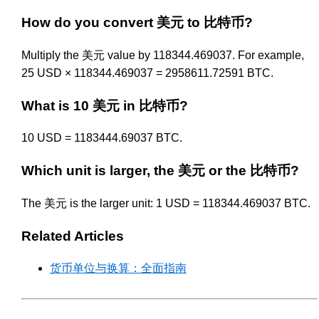
How do you convert 美元 to 比特币?
Multiply the 美元 value by 118344.469037. For example,
25 USD × 118344.469037 = 2958611.72591 BTC.
What is 10 美元 in 比特币?
10 USD = 1183444.69037 BTC.
Which unit is larger, the 美元 or the 比特币?
The 美元 is the larger unit: 1 USD = 118344.469037 BTC.
Related Articles
货币单位与换算：全面指南