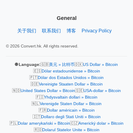
General
关于我们
联系我们
博客
Privacy Policy
© 2026 Convert.hk. All rights reserved.
🇬🇧
🇩🇰
🌐 Language:
美元 » 比特币
US Dollar » Bitcoin
🇪🇸
Dólar estadounidense » Bitcoin
🇵🇹
Dólar dos Estados Unidos » Bitcoin
🇩🇪
Vereinigte Staaten Dollar » Bitcoin
🇳🇴
🇸🇪
United States Dollar » Bitcoin
USA-dollar » Bitcoin
🇫🇮
Yhdysvaltain dollari » Bitcoin
🇳🇱
Verenigde Staten Dollar » Bitcoin
🇫🇷
Dollar américain » Bitcoin
🇮🇹
Dollaro degli Stati Uniti » Bitcoin
🇵🇱
🇨🇿
Dolar amerykański » Bitcoin
Americký dolar » Bitcoin
🇷🇴
Dolarul Statelor Unite » Bitcoin