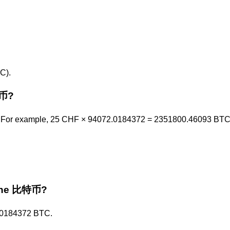
C).
特币?
 For example, 25 CHF × 94072.0184372 = 2351800.46093 BTC
r the 比特币?
.0184372 BTC.