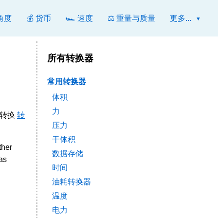
 角度
💰 货币
🏎️ 速度
⚖️ 重量与质量
更多...
所有转换器
常用转换器
体积
力
于转换
转
压力
干体积
ther
数据存储
as
时间
油耗转换器
温度
电力