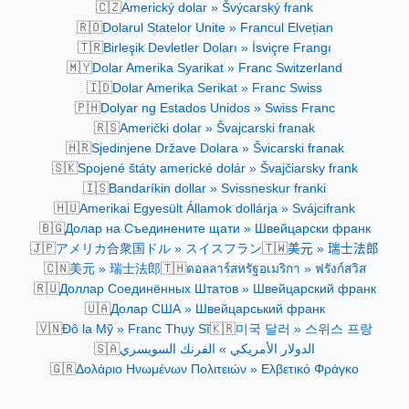
🇨🇿
Americký dolar » Švýcarský frank
🇷🇴
Dolarul Statelor Unite » Francul Elvețian
🇹🇷
Birleşik Devletler Doları » İsviçre Frangı
🇲🇾
Dolar Amerika Syarikat » Franc Switzerland
🇮🇩
Dolar Amerika Serikat » Franc Swiss
🇵🇭
Dolyar ng Estados Unidos » Swiss Franc
🇷🇸
Američki dolar » Švajcarski franak
🇭🇷
Sjedinjene Države Dolara » Švicarski franak
🇸🇰
Spojené štáty americké dolár » Švajčiarsky frank
🇮🇸
Bandaríkin dollar » Svissneskur franki
🇭🇺
Amerikai Egyesült Államok dollárja » Svájcifrank
🇧🇬
Долар на Съединените щати » Швейцарски франк
🇯🇵
🇹🇼
アメリカ合衆国ドル » スイスフラン
美元 » 瑞士法郎
🇨🇳
🇹🇭
美元 » 瑞士法郎
ดอลลาร์สหรัฐอเมริกา » ฟรังก์สวิส
🇷🇺
Доллар Соединённых Штатов » Швейцарский франк
🇺🇦
Долар США » Швейцарський франк
🇻🇳
🇰🇷
Đô la Mỹ » Franc Thụy Sĩ
미국 달러 » 스위스 프랑
🇸🇦
الدولار الأمريكي » الفرنك السويسري
🇬🇷
Δολάριο Ηνωμένων Πολιτειών » Ελβετικό Φράγκο