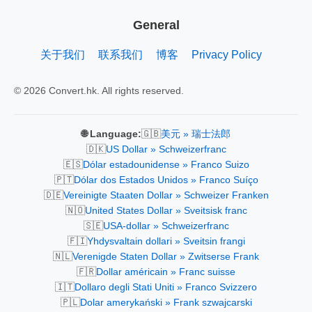
General
关于我们
联系我们
博客
Privacy Policy
© 2026 Convert.hk. All rights reserved.
🇬🇧
🌐 Language:
美元 » 瑞士法郎
🇩🇰
US Dollar » Schweizerfranc
🇪🇸
Dólar estadounidense » Franco Suizo
🇵🇹
Dólar dos Estados Unidos » Franco Suíço
🇩🇪
Vereinigte Staaten Dollar » Schweizer Franken
🇳🇴
United States Dollar » Sveitsisk franc
🇸🇪
USA-dollar » Schweizerfranc
🇫🇮
Yhdysvaltain dollari » Sveitsin frangi
🇳🇱
Verenigde Staten Dollar » Zwitserse Frank
🇫🇷
Dollar américain » Franc suisse
🇮🇹
Dollaro degli Stati Uniti » Franco Svizzero
🇵🇱
Dolar amerykański » Frank szwajcarski