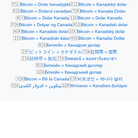
🇵🇱
🇨🇿
Bitcoin » Dolar kanadyjski
Bitcoin » Kanadský dolar
🇷🇴
🇹🇷
Bitcoin » Dolarul canadian
Bitcoin » Kanada Doları
🇲🇾
🇮🇩
Bitcoin » Dolar Kanada
Bitcoin » Dolar Kanada
🇵🇭
🇷🇸
Bitcoin » Dolyar ng Canada
Bitcoin » Kanadski dolar
🇭🇷
🇸🇰
Bitcoin » Kanadski dolar
Bitcoin » Kanadský dolár
🇮🇸
🇭🇺
Bitcoin » Kanadíski dalur
Bitcoin » Kanadai Dollár
🇧🇬
Биткойн » Канадски долар
🇯🇵
🇹🇼
ビットコイン » カナダドル
比特幣 » 加幣
🇨🇳
🇹🇭
比特币 » 加元
บิทคอยน์ » ดอลลาร์แคนาดา
🇷🇺
Биткойн » Канадский доллар
🇺🇦
Біткойн » Канадський долар
🇻🇳
🇰🇷
Bitcoin » Đô la Canada
비트코인 » 캐나다 달러
🇸🇦
🇬🇷
بيتكوين » الدولار الكندي
Μπίνκοιν » Καναδικό Δολάριο