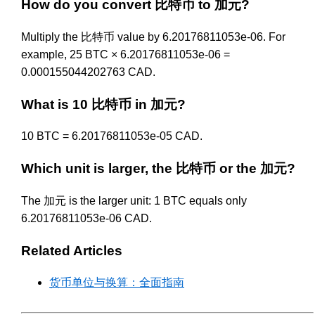
How do you convert 比特币 to 加元?
Multiply the 比特币 value by 6.20176811053e-06. For
example, 25 BTC × 6.20176811053e-06 =
0.000155044202763 CAD.
What is 10 比特币 in 加元?
10 BTC = 6.20176811053e-05 CAD.
Which unit is larger, the 比特币 or the 加元?
The 加元 is the larger unit: 1 BTC equals only
6.20176811053e-06 CAD.
Related Articles
货币单位与换算：全面指南