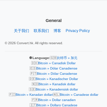
General
关于我们
联系我们
博客
Privacy Policy
© 2026 Convert.hk. All rights reserved.
🇬🇧
🌐 Language:
比特币 » 加元
🇩🇰
Bitcoin » Canadisk Dollar
🇪🇸
Bitcoin » Dólar Canadiense
🇵🇹
Bitcoin » Dólar Canadense
🇩🇪
Bitcoin » Kanadischer Dollar
🇳🇴
Bitcoin » Kanadisk dollar
🇸🇪
Bitcoin » Kanadensisk dollar
🇫🇮
🇳🇱
Bitcoin » Kanadan dollari
Bitcoin » Canadese dollar
🇫🇷
Bitcoin » Dollar canadien
🇮🇹
Bitcoin » Dollaro Canadese