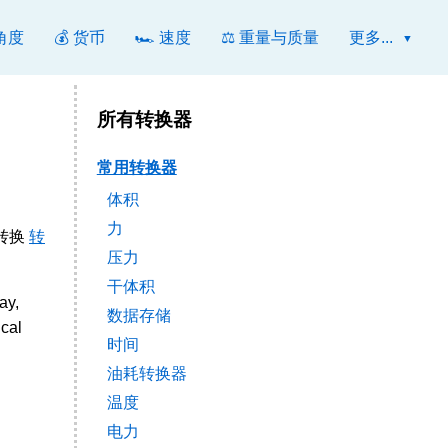
 角度
💰 货币
🏎️ 速度
⚖️ 重量与质量
更多...
所有转换器
常用转换器
体积
力
于转换
转
压力
干体积
ay,
数据存储
cal
时间
油耗转换器
温度
电力