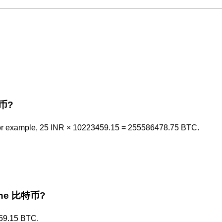
特币?
r example, 25 INR × 10223459.15 = 255586478.75 BTC.
r the 比特币?
59.15 BTC.