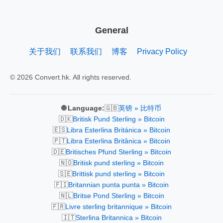
General
关于我们
联系我们
博客
Privacy Policy
© 2026 Convert.hk. All rights reserved.
🇬🇧
🌐 Language:
英镑 » 比特币
🇩🇰
Britisk Pund Sterling » Bitcoin
🇪🇸
Libra Esterlina Británica » Bitcoin
🇵🇹
Libra Esterlina Britânica » Bitcoin
🇩🇪
Britisches Pfund Sterling » Bitcoin
🇳🇴
Britisk pund sterling » Bitcoin
🇸🇪
Brittisk pund sterling » Bitcoin
🇫🇮
Britannian punta punta » Bitcoin
🇳🇱
Britse Pond Sterling » Bitcoin
🇫🇷
Livre sterling britannique » Bitcoin
🇮🇹
Sterlina Britannica » Bitcoin