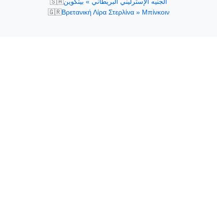
🇸🇦
الجنيه الإسترليني البريطاني » بيتكوين
🇬🇷
Βρετανική Λίρα Στερλίνα » Μπίνκοιν