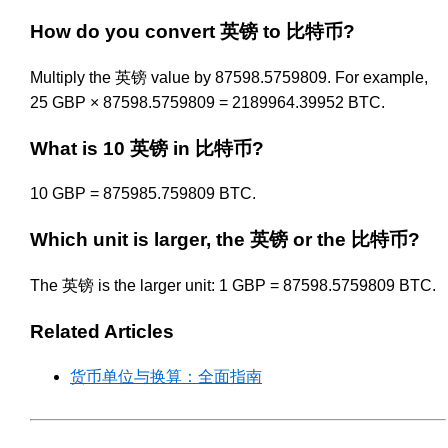
How do you convert 英镑 to 比特币?
Multiply the 英镑 value by 87598.5759809. For example,
25 GBP × 87598.5759809 = 2189964.39952 BTC.
What is 10 英镑 in 比特币?
10 GBP = 875985.759809 BTC.
Which unit is larger, the 英镑 or the 比特币?
The 英镑 is the larger unit: 1 GBP = 87598.5759809 BTC.
Related Articles
货币单位与换算：全面指南