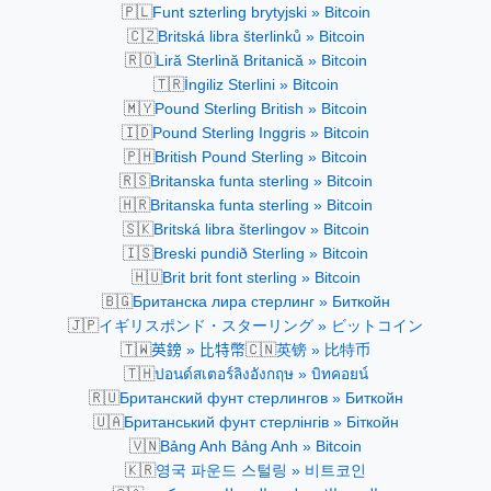
🇵🇱
Funt szterling brytyjski » Bitcoin
🇨🇿
Britská libra šterlinků » Bitcoin
🇷🇴
Liră Sterlină Britanică » Bitcoin
🇹🇷
İngiliz Sterlini » Bitcoin
🇲🇾
Pound Sterling British » Bitcoin
🇮🇩
Pound Sterling Inggris » Bitcoin
🇵🇭
British Pound Sterling » Bitcoin
🇷🇸
Britanska funta sterling » Bitcoin
🇭🇷
Britanska funta sterling » Bitcoin
🇸🇰
Britská libra šterlingov » Bitcoin
🇮🇸
Breski pundið Sterling » Bitcoin
🇭🇺
Brit brit font sterling » Bitcoin
🇧🇬
Британска лира стерлинг » Биткойн
🇯🇵
イギリスポンド・スターリング » ビットコイン
🇹🇼
🇨🇳
英鎊 » 比特幣
英镑 » 比特币
🇹🇭
ปอนด์สเตอร์ลิงอังกฤษ » บิทคอยน์
🇷🇺
Британский фунт стерлингов » Биткойн
🇺🇦
Британський фунт стерлінгів » Біткойн
🇻🇳
Bảng Anh Bảng Anh » Bitcoin
🇰🇷
영국 파운드 스털링 » 비트코인