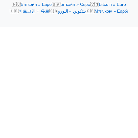
🇷🇺
🇺🇦
🇻🇳
Биткойн » Евро
Біткойн » Євро
Bitcoin » Euro
🇰🇷
🇸🇦
🇬🇷
비트코인 » 유로
بيتكوين » اليورو
Μπίνκοιν » Ευρώ