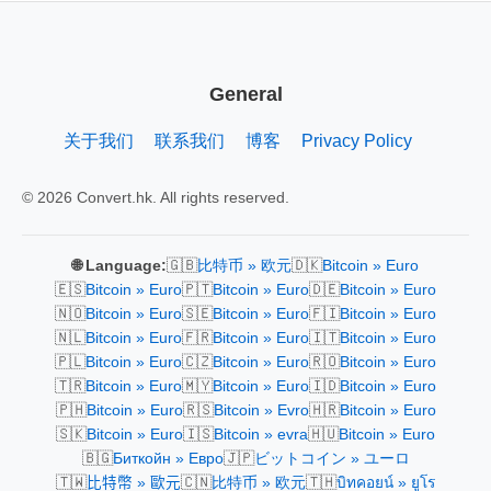
General
关于我们
联系我们
博客
Privacy Policy
© 2026 Convert.hk. All rights reserved.
🇬🇧
🇩🇰
🌐 Language:
比特币 » 欧元
Bitcoin » Euro
🇪🇸
🇵🇹
🇩🇪
Bitcoin » Euro
Bitcoin » Euro
Bitcoin » Euro
🇳🇴
🇸🇪
🇫🇮
Bitcoin » Euro
Bitcoin » Euro
Bitcoin » Euro
🇳🇱
🇫🇷
🇮🇹
Bitcoin » Euro
Bitcoin » Euro
Bitcoin » Euro
🇵🇱
🇨🇿
🇷🇴
Bitcoin » Euro
Bitcoin » Euro
Bitcoin » Euro
🇹🇷
🇲🇾
🇮🇩
Bitcoin » Euro
Bitcoin » Euro
Bitcoin » Euro
🇵🇭
🇷🇸
🇭🇷
Bitcoin » Euro
Bitcoin » Evro
Bitcoin » Euro
🇸🇰
🇮🇸
🇭🇺
Bitcoin » Euro
Bitcoin » evra
Bitcoin » Euro
🇧🇬
🇯🇵
Биткойн » Евро
ビットコイン » ユーロ
🇹🇼
🇨🇳
🇹🇭
比特幣 » 歐元
比特币 » 欧元
บิทคอยน์ » ยูโร