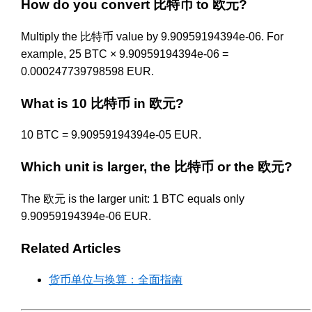
How do you convert 比特币 to 欧元?
Multiply the 比特币 value by 9.90959194394e-06. For
example, 25 BTC × 9.90959194394e-06 =
0.000247739798598 EUR.
What is 10 比特币 in 欧元?
10 BTC = 9.90959194394e-05 EUR.
Which unit is larger, the 比特币 or the 欧元?
The 欧元 is the larger unit: 1 BTC equals only
9.90959194394e-06 EUR.
Related Articles
货币单位与换算：全面指南