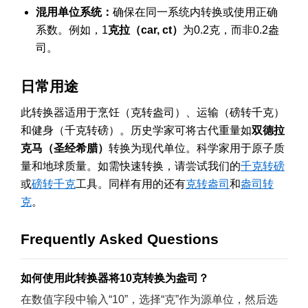
混用单位系统：
确保在同一系统内转换或使用正确
系数。例如，1
克拉（car, ct）
为0.2克，而非0.2盎
司。
日常用途
此转换器适用于烹饪（克转盎司）、运输（磅转千克）
和健身（千克转磅）。历史学家可将古代重量如
双德拉
克马（圣经希腊）
转换为现代单位。科学家用于原子质
量和地球质量。如需快速转换，请尝试我们的
千克转磅
或
磅转千克
工具。同样有用的还有
克转盎司
和
盎司转
克
。
Frequently Asked Questions
如何使用此转换器将10克转换为盎司？
在数值字段中输入“10”，选择“克”作为源单位，然后选