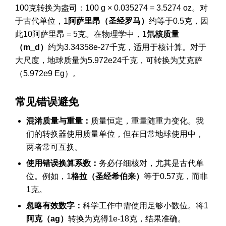
100克转换为盎司：100 g × 0.035274 = 3.5274 oz。对
于古代单位，1
阿萨里昂（圣经罗马）
约等于0.5克，因
此10阿萨里昂 = 5克。在物理学中，1
氘核质量
（m_d）
约为3.34358e-27千克，适用于核计算。对于
大尺度，地球质量为5.972e24千克，可转换为艾克萨
（5.972e9 Eg）。
常见错误避免
混淆质量与重量：
质量恒定，重量随重力变化。我
们的转换器使用质量单位，但在日常地球使用中，
两者常可互换。
使用错误换算系数：
务必仔细核对，尤其是古代单
位。例如，1
格拉（圣经希伯来）
等于0.57克，而非
1克。
忽略有效数字：
科学工作中需使用足够小数位。将1
阿克（ag）
转换为克得1e-18克，结果准确。