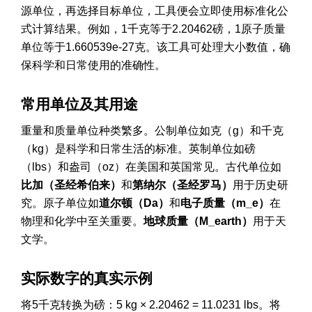
源单位，再选择目标单位，工具便会立即使用标准化公
式计算结果。例如，1千克等于2.20462磅，1原子质量
单位等于1.660539e-27克。该工具可处理大小数值，确
保科学和日常使用的准确性。
常用单位及其用途
重量和质量单位种类繁多。公制单位如克（g）和千克
（kg）是科学和日常生活的标准。英制单位如磅
（lbs）和盎司（oz）在美国和英国常见。古代单位如
比加（圣经希伯来）
和
第纳尔（圣经罗马）
用于历史研
究。原子单位如
道尔顿（Da）
和
电子质量（m_e）
在
物理和化学中至关重要。
地球质量（M_earth）
用于天
文学。
实际数字的真实示例
将5千克转换为磅：5 kg × 2.20462 = 11.0231 lbs。将