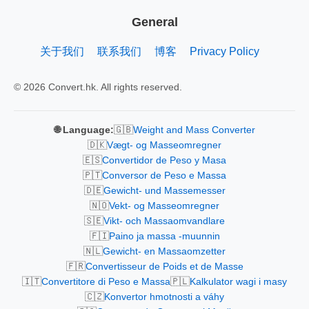
General
关于我们
联系我们
博客
Privacy Policy
© 2026 Convert.hk. All rights reserved.
🇬🇧
🌐 Language:
Weight and Mass Converter
🇩🇰
Vægt- og Masseomregner
🇪🇸
Convertidor de Peso y Masa
🇵🇹
Conversor de Peso e Massa
🇩🇪
Gewicht- und Massemesser
🇳🇴
Vekt- og Masseomregner
🇸🇪
Vikt- och Massaomvandlare
🇫🇮
Paino ja massa -muunnin
🇳🇱
Gewicht- en Massaomzetter
🇫🇷
Convertisseur de Poids et de Masse
🇮🇹
🇵🇱
Convertitore di Peso e Massa
Kalkulator wagi i masy
🇨🇿
Konvertor hmotnosti a váhy