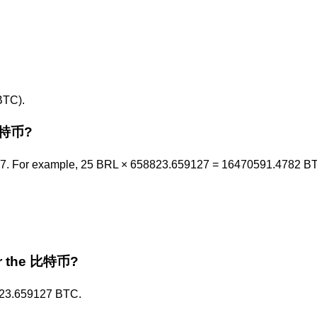
TC).
比特币?
. For example, 25 BRL × 658823.659127 = 16470591.4782 B
or the 比特币?
823.659127 BTC.