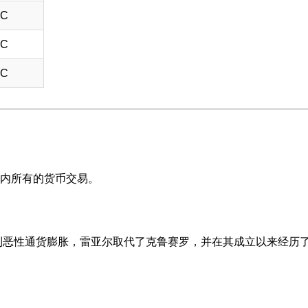
TC
TC
TC
国内所有的货币交易。
遏制恶性通货膨胀，雷亚尔取代了克鲁赛罗，并在其成立以来经历