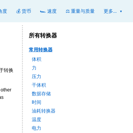
 角度
💰 货币
🏎️ 速度
⚖️ 重量与质量
更多...
所有转换器
常用转换器
体积
力
用于转换
压力
干体积
other
数据存储
as
时间
油耗转换器
温度
电力