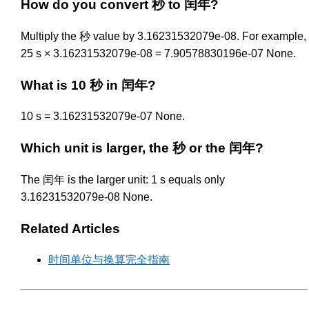
How do you convert 秒 to 闰年?
Multiply the 秒 value by 3.16231532079e-08. For example,
25 s × 3.16231532079e-08 = 7.90578830196e-07 None.
What is 10 秒 in 闰年?
10 s = 3.16231532079e-07 None.
Which unit is larger, the 秒 or the 闰年?
The 闰年 is the larger unit: 1 s equals only
3.16231532079e-08 None.
Related Articles
时间单位与换算完全指南