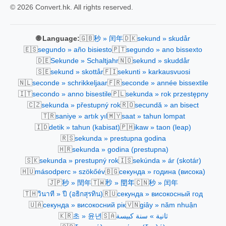
© 2026 Convert.hk. All rights reserved.
🇬🇧
🇩🇰
🌐 Language:
秒 » 闰年
sekund » skudår
🇪🇸
🇵🇹
segundo » año bisiesto
segundo » ano bissexto
🇩🇪
🇳🇴
Sekunde » Schaltjahr
sekund » skuddår
🇸🇪
🇫🇮
sekund » skottår
sekunti » karkausvuosi
🇳🇱
🇫🇷
seconde » schrikkeljaar
seconde » année bissextile
🇮🇹
🇵🇱
secondo » anno bisestile
sekunda » rok przestępny
🇨🇿
🇷🇴
sekunda » přestupný rok
secundă » an bisect
🇹🇷
🇲🇾
saniye » artık yıl
saat » tahun lompat
🇮🇩
🇵🇭
detik » tahun (kabisat)
ikaw » taon (leap)
🇷🇸
sekunda » prestupna godina
🇭🇷
sekunda » godina (prestupna)
🇸🇰
🇮🇸
sekunda » prestupný rok
sekúnda » ár (skotár)
🇭🇺
🇧🇬
másodperc » szökőév
секунда » година (висока)
🇯🇵
🇹🇼
🇨🇳
秒 » 閏年
秒 » 閏年
秒 » 闰年
🇹🇭
🇷🇺
วินาที » ปี (อธิกสุรทิน)
секунда » високосный год
🇺🇦
🇻🇳
секунда » високосний рік
giây » năm nhuận
🇰🇷
🇸🇦
초 » 윤년
ثانية » سنة كبيسة