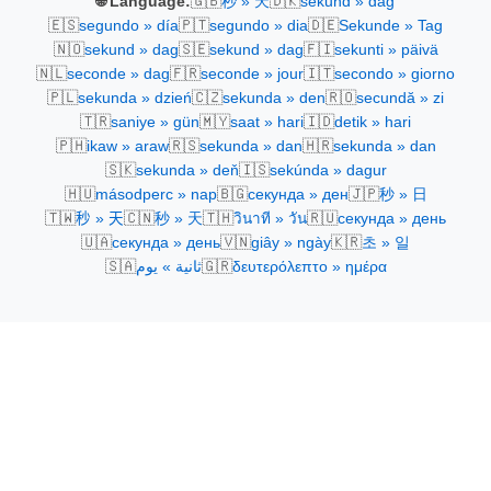
🇬🇧
🇩🇰
🌐 Language:
秒 » 天
sekund » dag
🇪🇸
🇵🇹
🇩🇪
segundo » día
segundo » dia
Sekunde » Tag
🇳🇴
🇸🇪
🇫🇮
sekund » dag
sekund » dag
sekunti » päivä
🇳🇱
🇫🇷
🇮🇹
seconde » dag
seconde » jour
secondo » giorno
🇵🇱
🇨🇿
🇷🇴
sekunda » dzień
sekunda » den
secundă » zi
🇹🇷
🇲🇾
🇮🇩
saniye » gün
saat » hari
detik » hari
🇵🇭
🇷🇸
🇭🇷
ikaw » araw
sekunda » dan
sekunda » dan
🇸🇰
🇮🇸
sekunda » deň
sekúnda » dagur
🇭🇺
🇧🇬
🇯🇵
másodperc » nap
секунда » ден
秒 » 日
🇹🇼
🇨🇳
🇹🇭
🇷🇺
秒 » 天
秒 » 天
วินาที » วัน
секунда » день
🇺🇦
🇻🇳
🇰🇷
секунда » день
giây » ngày
초 » 일
🇸🇦
🇬🇷
ثانية » يوم
δευτερόλεπτο » ημέρα