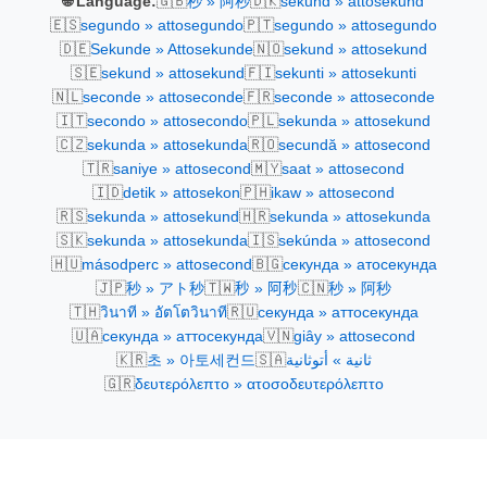
🇬🇧
🇩🇰
🌐 Language:
秒 » 阿秒
sekund » attosekund
🇪🇸
🇵🇹
segundo » attosegundo
segundo » attosegundo
🇩🇪
🇳🇴
Sekunde » Attosekunde
sekund » attosekund
🇸🇪
🇫🇮
sekund » attosekund
sekunti » attosekunti
🇳🇱
🇫🇷
seconde » attoseconde
seconde » attoseconde
🇮🇹
🇵🇱
secondo » attosecondo
sekunda » attosekund
🇨🇿
🇷🇴
sekunda » attosekunda
secundă » attosecond
🇹🇷
🇲🇾
saniye » attosecond
saat » attosecond
🇮🇩
🇵🇭
detik » attosekon
ikaw » attosecond
🇷🇸
🇭🇷
sekunda » attosekund
sekunda » attosekunda
🇸🇰
🇮🇸
sekunda » attosekunda
sekúnda » attosecond
🇭🇺
🇧🇬
másodperc » attosecond
секунда » атосекунда
🇯🇵
🇹🇼
🇨🇳
秒 » アト秒
秒 » 阿秒
秒 » 阿秒
🇹🇭
🇷🇺
วินาที » อัตโตวินาที
секунда » аттосекунда
🇺🇦
🇻🇳
секунда » аттосекунда
giây » attosecond
🇰🇷
🇸🇦
초 » 아토세컨드
ثانية » أتوثانية
🇬🇷
δευτερόλεπτο » ατοσοδευτερόλεπτο