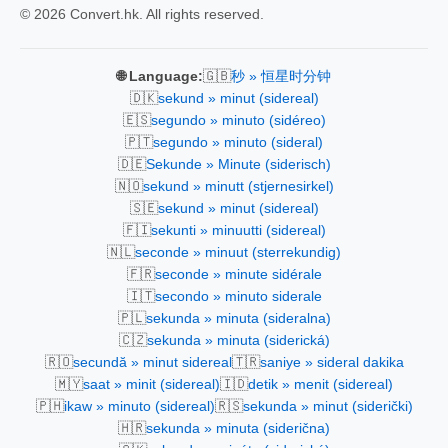
© 2026 Convert.hk. All rights reserved.
🇬🇧
🌐 Language:
秒 » 恒星时分钟
🇩🇰
sekund » minut (sidereal)
🇪🇸
segundo » minuto (sidéreo)
🇵🇹
segundo » minuto (sideral)
🇩🇪
Sekunde » Minute (siderisch)
🇳🇴
sekund » minutt (stjernesirkel)
🇸🇪
sekund » minut (sidereal)
🇫🇮
sekunti » minuutti (sidereal)
🇳🇱
seconde » minuut (sterrekundig)
🇫🇷
seconde » minute sidérale
🇮🇹
secondo » minuto siderale
🇵🇱
sekunda » minuta (sideralna)
🇨🇿
sekunda » minuta (siderická)
🇷🇴
🇹🇷
secundă » minut sidereal
saniye » sideral dakika
🇲🇾
🇮🇩
saat » minit (sidereal)
detik » menit (sidereal)
🇵🇭
🇷🇸
ikaw » minuto (sidereal)
sekunda » minut (siderički)
🇭🇷
sekunda » minuta (siderična)