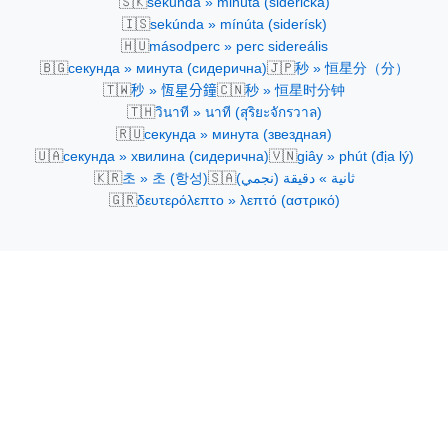
🇸🇰
sekunda » minúta (siderická)
🇮🇸
sekúnda » mínúta (siderísk)
🇭🇺
másodperc » perc sidereális
🇧🇬
🇯🇵
секунда » минута (сидерична)
秒 » 恒星分（分）
🇹🇼
🇨🇳
秒 » 恆星分鐘
秒 » 恒星时分钟
🇹🇭
วินาที » นาที (สุริยะจักรวาล)
🇷🇺
секунда » минута (звездная)
🇺🇦
🇻🇳
секунда » хвилина (сидерична)
giây » phút (địa lý)
🇰🇷
🇸🇦
초 » 초 (항성)
ثانية » دقيقة (نجمي)
🇬🇷
δευτερόλεπτο » λεπτό (αστρικό)