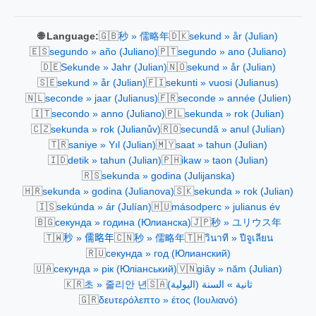
🇬🇧
🇩🇰
🌐 Language:
秒 » 儒略年
sekund » år (Julian)
🇪🇸
🇵🇹
segundo » año (Juliano)
segundo » ano (Juliano)
🇩🇪
🇳🇴
Sekunde » Jahr (Julian)
sekund » år (Julian)
🇸🇪
🇫🇮
sekund » år (Julian)
sekunti » vuosi (Julianus)
🇳🇱
🇫🇷
seconde » jaar (Julianus)
seconde » année (Julien)
🇮🇹
🇵🇱
secondo » anno (Juliano)
sekunda » rok (Julian)
🇨🇿
🇷🇴
sekunda » rok (Julianův)
secundă » anul (Julian)
🇹🇷
🇲🇾
saniye » Yıl (Julian)
saat » tahun (Julian)
🇮🇩
🇵🇭
detik » tahun (Julian)
ikaw » taon (Julian)
🇷🇸
sekunda » godina (Julijanska)
🇭🇷
🇸🇰
sekunda » godina (Julianova)
sekunda » rok (Julian)
🇮🇸
🇭🇺
sekúnda » ár (Julían)
másodperc » julianus év
🇧🇬
🇯🇵
секунда » година (Юлианска)
秒 » ユリウス年
🇹🇼
🇨🇳
🇹🇭
秒 » 儒略年
秒 » 儒略年
วินาที » ปีจูเลียน
🇷🇺
секунда » год (Юлианский)
🇺🇦
🇻🇳
секунда » рік (Юліанський)
giây » năm (Julian)
🇰🇷
🇸🇦
초 » 줄리안 년
ثانية » السنة (اليولية)
🇬🇷
δευτερόλεπτο » έτος (Ιουλιανό)