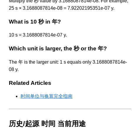
Multiply the 秒 value by 3.1688087814e-08. For example,
25 s × 3.1688087814e-08 = 7.92202195351e-07 y.
What is 10 秒 in 年?
10 s = 3.1688087814e-07 y.
Which unit is larger, the 秒 or the 年?
The 年 is the larger unit: 1 s equals only 3.1688087814e-
08 y.
Related Articles
时间单位与换算完全指南
历史/起源 时间 当前用途