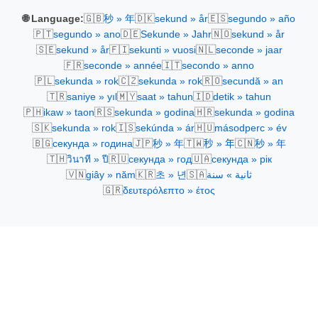
🇬🇧
🇩🇰
🇪🇸
🌐 Language:
秒 » 年
sekund » år
segundo » año
🇵🇹
🇩🇪
🇳🇴
segundo » ano
Sekunde » Jahr
sekund » år
🇸🇪
🇫🇮
🇳🇱
sekund » år
sekunti » vuosi
seconde » jaar
🇫🇷
🇮🇹
seconde » année
secondo » anno
🇵🇱
🇨🇿
🇷🇴
sekunda » rok
sekunda » rok
secundă » an
🇹🇷
🇲🇾
🇮🇩
saniye » yıl
saat » tahun
detik » tahun
🇵🇭
🇷🇸
🇭🇷
ikaw » taon
sekunda » godina
sekunda » godina
🇸🇰
🇮🇸
🇭🇺
sekunda » rok
sekúnda » ár
másodperc » év
🇧🇬
🇯🇵
🇹🇼
🇨🇳
секунда » година
秒 » 年
秒 » 年
秒 » 年
🇹🇭
🇷🇺
🇺🇦
วินาที » ปี
секунда » год
секунда » рік
🇻🇳
🇰🇷
🇸🇦
giây » năm
초 » 년
ثانية » سنة
🇬🇷
δευτερόλεπτο » έτος