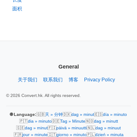
面积
General
关于我们
联系我们
博客
Privacy Policy
© 2026 Convert.hk. All rights reserved.
🇬🇧
🇩🇰
🇪🇸
🌐 Language:
天 » 分钟
dag » minut
día » minuto
🇵🇹
🇩🇪
🇳🇴
dia » minuto
Tag » Minute
dag » minutt
🇸🇪
🇫🇮
🇳🇱
dag » minut
päivä » minuutti
dag » minuut
🇫🇷
🇮🇹
🇵🇱
jour » minute
giorno » minuto
dzień » minuta