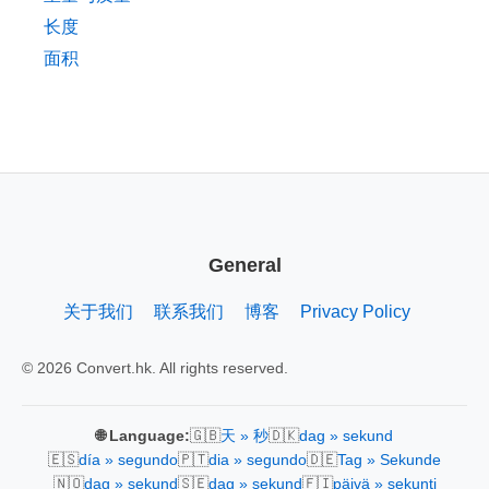
长度
面积
General
关于我们
联系我们
博客
Privacy Policy
© 2026 Convert.hk. All rights reserved.
🇬🇧
🇩🇰
🌐 Language:
天 » 秒
dag » sekund
🇪🇸
🇵🇹
🇩🇪
día » segundo
dia » segundo
Tag » Sekunde
🇳🇴
🇸🇪
🇫🇮
dag » sekund
dag » sekund
päivä » sekunti