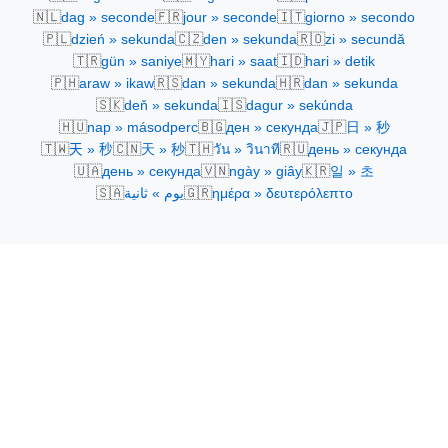
🇳🇱
🇫🇷
🇮🇹
dag » seconde
jour » seconde
giorno » secondo
🇵🇱
🇨🇿
🇷🇴
dzień » sekunda
den » sekunda
zi » secundă
🇹🇷
🇲🇾
🇮🇩
gün » saniye
hari » saat
hari » detik
🇵🇭
🇷🇸
🇭🇷
araw » ikaw
dan » sekunda
dan » sekunda
🇸🇰
🇮🇸
deň » sekunda
dagur » sekúnda
🇭🇺
🇧🇬
🇯🇵
nap » másodperc
ден » секунда
日 » 秒
🇹🇼
🇨🇳
🇹🇭
🇷🇺
天 » 秒
天 » 秒
วัน » วินาที
день » секунда
🇺🇦
🇻🇳
🇰🇷
день » секунда
ngày » giây
일 » 초
🇸🇦
🇬🇷
يوم » ثانية
ημέρα » δευτερόλεπτο