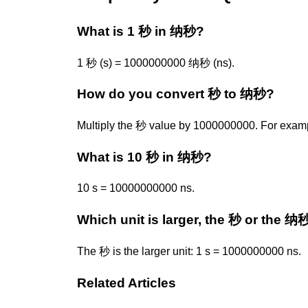
What is 1 秒 in 纳秒?
1 秒 (s) = 1000000000 纳秒 (ns).
How do you convert 秒 to 纳秒?
Multiply the 秒 value by 1000000000. For exa
What is 10 秒 in 纳秒?
10 s = 10000000000 ns.
Which unit is larger, the 秒 or the 纳
The 秒 is the larger unit: 1 s = 1000000000 ns.
Related Articles