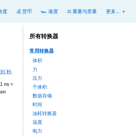
 角度
💰 货币
🏎️ 速度
⚖️ 重量与质量
更多...
所有转换器
常用转换器
体积
力
 到 秒
.
压力
(1 ns =
干体积
een
数据存储
时间
油耗转换器
温度
电力