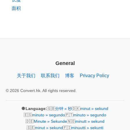
面积
General
关于我们
联系我们
博客
Privacy Policy
© 2026 Convert.hk. All rights reserved.
🇬🇧
🇩🇰
🌐 Language:
分钟 » 秒
minut » sekund
🇪🇸
🇵🇹
minuto » segundo
minuto » segundo
🇩🇪
🇳🇴
Minute » Sekunde
minutt » sekund
🇸🇪
🇫🇮
minut » sekund
minuutti » sekunti