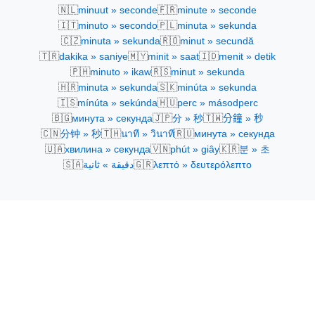
🇳🇱
🇫🇷
minuut » seconde
minute » seconde
🇮🇹
🇵🇱
minuto » secondo
minuta » sekunda
🇨🇿
🇷🇴
minuta » sekunda
minut » secundă
🇹🇷
🇲🇾
🇮🇩
dakika » saniye
minit » saat
menit » detik
🇵🇭
🇷🇸
minuto » ikaw
minut » sekunda
🇭🇷
🇸🇰
minuta » sekunda
minúta » sekunda
🇮🇸
🇭🇺
mínúta » sekúnda
perc » másodperc
🇧🇬
🇯🇵
🇹🇼
минута » секунда
分 » 秒
分鐘 » 秒
🇨🇳
🇹🇭
🇷🇺
分钟 » 秒
นาที » วินาที
минута » секунда
🇺🇦
🇻🇳
🇰🇷
хвилина » секунда
phút » giây
분 » 초
🇸🇦
🇬🇷
دقيقة » ثانية
λεπτό » δευτερόλεπτο