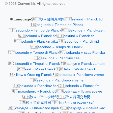
© 2026 Convert.hk. All rights reserved.
🇬🇧
🇩🇰
🌐 Language:
秒 » 普朗克时间
sekund » Planck tid
🇪🇸
segundo » Tiempo de Planck
🇵🇹
🇩🇪
segundo » Tempo de Planck
Sekunde » Planck-Zeit
🇳🇴
🇸🇪
sekund » Planck tid
sekund » Planck tid
🇫🇮
🇳🇱
sekunti » Planckin aika
seconde » Planck-tijd
🇫🇷
seconde » Temps de Planck
🇮🇹
🇵🇱
secondo » Tempo di Planck
sekunda » czas Plancka
🇨🇿
sekunda » Planckův čas
🇷🇴
🇹🇷
secundă » Timpul lui Planck
saniye » Planck zamanı
🇲🇾
🇮🇩
saat » Masa Planck
detik » Waktu Planck
🇵🇭
🇷🇸
ikaw » Oras ng Planck
sekunda » Planckovo vreme
🇭🇷
sekunda » Planckovo vrijeme
🇸🇰
🇮🇸
sekunda » Planckov čas
sekúnda » Planck tími
🇭🇺
🇧🇬
másodperc » Planck idő
секунда » Планк време
🇯🇵
🇹🇼
秒 » プランク時間
秒 » 普朗克時間
🇨🇳
🇹🇭
秒 » 普朗克时间
วินาที » เวลาของแพลงก์
🇷🇺
🇺🇦
секунда » Планковое время
секунда » Планків час