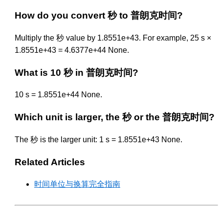
How do you convert 秒 to 普朗克时间?
Multiply the 秒 value by 1.8551e+43. For example, 25 s ×
1.8551e+43 = 4.6377e+44 None.
What is 10 秒 in 普朗克时间?
10 s = 1.8551e+44 None.
Which unit is larger, the 秒 or the 普朗克时间?
The 秒 is the larger unit: 1 s = 1.8551e+43 None.
Related Articles
时间单位与换算完全指南