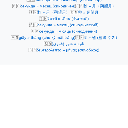
🇧🇬
🇯🇵
секунда » месец (синодичен)
秒 » 月（朔望月）
🇹🇼
🇨🇳
秒 » 月（朔望月）
秒 » 朔望月
🇹🇭
วินาที » เดือน (จันทรคติ)
🇷🇺
секунда » месяц (синодический)
🇺🇦
секунда » місяць (синодичний)
🇻🇳
🇰🇷
giây » tháng (chu kỳ mặt trăng)
초 » 월 (달력 주기)
🇸🇦
ثانية » شهر (قمري)
🇬🇷
δευτερόλεπτο » μήνας (συνοδικός)