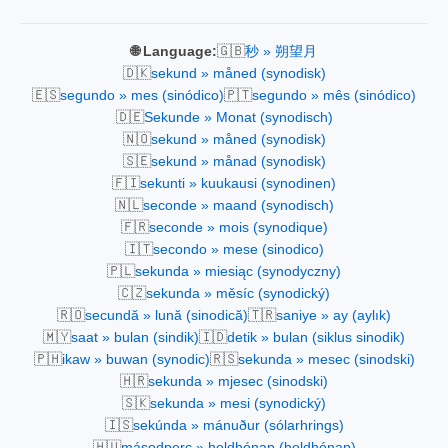
🇬🇧
🌐 Language:
秒 » 朔望月
🇩🇰
sekund » måned (synodisk)
🇪🇸
🇵🇹
segundo » mes (sinódico)
segundo » mês (sinódico)
🇩🇪
Sekunde » Monat (synodisch)
🇳🇴
sekund » måned (synodisk)
🇸🇪
sekund » månad (synodisk)
🇫🇮
sekunti » kuukausi (synodinen)
🇳🇱
seconde » maand (synodisch)
🇫🇷
seconde » mois (synodique)
🇮🇹
secondo » mese (sinodico)
🇵🇱
sekunda » miesiąc (synodyczny)
🇨🇿
sekunda » měsíc (synodický)
🇷🇴
🇹🇷
secundă » lună (sinodică)
saniye » ay (aylık)
🇲🇾
🇮🇩
saat » bulan (sindik)
detik » bulan (siklus sinodik)
🇵🇭
🇷🇸
ikaw » buwan (synodic)
sekunda » mesec (sinodski)
🇭🇷
sekunda » mjesec (sinodski)
🇸🇰
sekunda » mesi (synodický)
🇮🇸
sekúnda » mánuður (sólarhrings)
🇭🇺
másodperc » holdhónap (holdhónap)