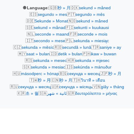
🇬🇧
🇩🇰
🌐 Language:
秒 » 月
sekund » måned
🇪🇸
🇵🇹
segundo » mes
segundo » mês
🇩🇪
🇳🇴
Sekunde » Monat
sekund » måned
🇸🇪
🇫🇮
sekund » månad
sekunti » kuukausi
🇳🇱
🇫🇷
seconde » maand
seconde » mois
🇮🇹
🇵🇱
secondo » mese
sekunda » miesiąc
🇨🇿
🇷🇴
🇹🇷
sekunda » měsíc
secundă » lună
saniye » ay
🇲🇾
🇮🇩
🇵🇭
saat » bulan
detik » bulan
ikaw » buwan
🇷🇸
🇭🇷
sekunda » mesec
sekunda » mjesec
🇸🇰
🇮🇸
sekunda » mesiac
sekúnda » mánuður
🇭🇺
🇧🇬
🇯🇵
másodperc » hónap
секунда » месец
秒 » 月
🇹🇼
🇨🇳
🇹🇭
秒 » 月
秒 » 月
วินาที » เดือน
🇷🇺
🇺🇦
🇻🇳
секунда » месяц
секунда » місяць
giây » tháng
🇰🇷
🇸🇦
🇬🇷
초 » 월
ثانية » شهر
δευτερόλεπτο » μήνας