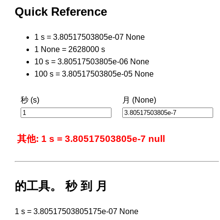
Quick Reference
1 s = 3.80517503805e-07 None
1 None = 2628000 s
10 s = 3.80517503805e-06 None
100 s = 3.80517503805e-05 None
秒 (s)
月 (None)
其他: 1 s = 3.80517503805e-7 null
的工具。 秒 到 月
1 s = 3.80517503805175e-07 None