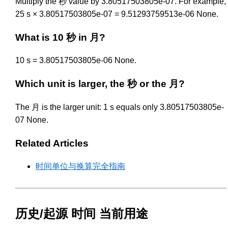
Multiply the 秒 value by 3.80517503805e-07. For example,
25 s × 3.80517503805e-07 = 9.51293759513e-06 None.
What is 10 秒 in 月?
10 s = 3.80517503805e-06 None.
Which unit is larger, the 秒 or the 月?
The 月 is the larger unit: 1 s equals only 3.80517503805e-
07 None.
Related Articles
时间单位与换算完全指南
历史/起源 时间 当前用途