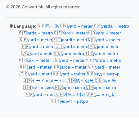
© 2026 Convert.hk. All rights reserved.
🇬🇧
🇩🇰
🇪🇸
🌐 Language:
码 » 米
yard » meter
yarda » metro
🇵🇹
🇩🇪
🇳🇴
jarda » metro
Yard » meter
yard » meter
🇸🇪
🇫🇮
🇳🇱
yard » meter
jaardi » metri
yard » meter
🇫🇷
🇮🇹
🇵🇱
yard » mètre
yard » metro
jard » metr
🇨🇿
🇷🇴
🇹🇷
yard » metr
yar » metru
yard » metre
🇲🇾
🇮🇩
🇵🇭
kaki » meter
yard » meter
Yarda » metro
🇷🇸
🇭🇷
🇸🇰
jard » metar
jarda » metar
yard » meter
🇮🇸
🇭🇺
🇧🇬
yard » metri
yard » méter
ярд » метър
🇯🇵
🇹🇼
🇨🇳
ヤード » メートル
碼 » 公尺
码 » 米
🇹🇭
🇷🇺
🇺🇦
หลา » เมตร
ярд » метр
ярд » метр
🇻🇳
🇰🇷
🇸🇦
yard » met
야드 » 미터
ياردة » متر
🇬🇷
γιάρντ » μέτρο