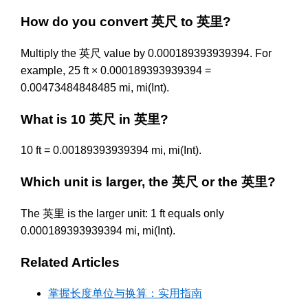
How do you convert 英尺 to 英里?
Multiply the 英尺 value by 0.000189393939394. For
example, 25 ft × 0.000189393939394 =
0.00473484848485 mi, mi(Int).
What is 10 英尺 in 英里?
10 ft = 0.00189393939394 mi, mi(Int).
Which unit is larger, the 英尺 or the 英里?
The 英里 is the larger unit: 1 ft equals only
0.000189393939394 mi, mi(Int).
Related Articles
掌握长度单位与换算：实用指南