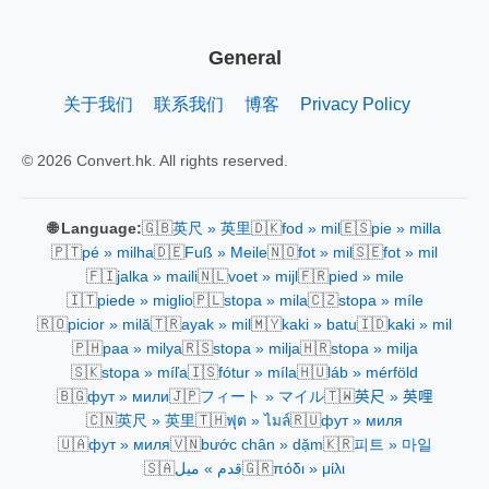
General
关于我们
联系我们
博客
Privacy Policy
© 2026 Convert.hk. All rights reserved.
🇬🇧
🇩🇰
🇪🇸
🌐 Language:
英尺 » 英里
fod » mil
pie » milla
🇵🇹
🇩🇪
🇳🇴
🇸🇪
pé » milha
Fuß » Meile
fot » mil
fot » mil
🇫🇮
🇳🇱
🇫🇷
jalka » maili
voet » mijl
pied » mile
🇮🇹
🇵🇱
🇨🇿
piede » miglio
stopa » mila
stopa » míle
🇷🇴
🇹🇷
🇲🇾
🇮🇩
picior » milă
ayak » mil
kaki » batu
kaki » mil
🇵🇭
🇷🇸
🇭🇷
paa » milya
stopa » milja
stopa » milja
🇸🇰
🇮🇸
🇭🇺
stopa » míľa
fótur » míla
láb » mérföld
🇧🇬
🇯🇵
🇹🇼
фут » мили
フィート » マイル
英尺 » 英哩
🇨🇳
🇹🇭
🇷🇺
英尺 » 英里
ฟุต » ไมล์
фут » миля
🇺🇦
🇻🇳
🇰🇷
фут » миля
bước chân » dặm
피트 » 마일
🇸🇦
🇬🇷
قدم » ميل
πόδι » μίλι