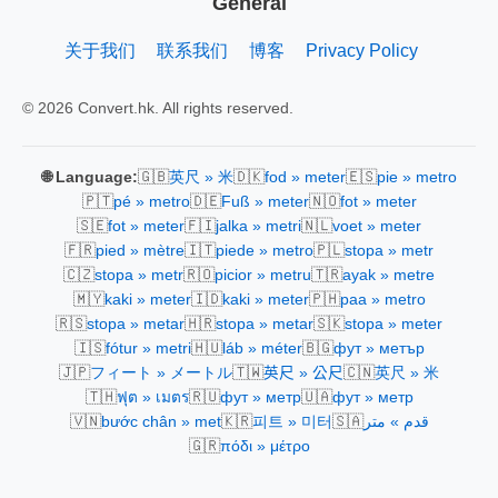
General
关于我们
联系我们
博客
Privacy Policy
© 2026 Convert.hk. All rights reserved.
🇬🇧
🇩🇰
🇪🇸
🌐 Language:
英尺 » 米
fod » meter
pie » metro
🇵🇹
🇩🇪
🇳🇴
pé » metro
Fuß » meter
fot » meter
🇸🇪
🇫🇮
🇳🇱
fot » meter
jalka » metri
voet » meter
🇫🇷
🇮🇹
🇵🇱
pied » mètre
piede » metro
stopa » metr
🇨🇿
🇷🇴
🇹🇷
stopa » metr
picior » metru
ayak » metre
🇲🇾
🇮🇩
🇵🇭
kaki » meter
kaki » meter
paa » metro
🇷🇸
🇭🇷
🇸🇰
stopa » metar
stopa » metar
stopa » meter
🇮🇸
🇭🇺
🇧🇬
fótur » metri
láb » méter
фут » метър
🇯🇵
🇹🇼
🇨🇳
フィート » メートル
英尺 » 公尺
英尺 » 米
🇹🇭
🇷🇺
🇺🇦
ฟุต » เมตร
фут » метр
фут » метр
🇻🇳
🇰🇷
🇸🇦
bước chân » met
피트 » 미터
قدم » متر
🇬🇷
πόδι » μέτρο