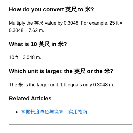
How do you convert 英尺 to 米?
Multiply the 英尺 value by 0.3048. For example, 25 ft ×
0.3048 = 7.62 m.
What is 10 英尺 in 米?
10 ft = 3.048 m.
Which unit is larger, the 英尺 or the 米?
The 米 is the larger unit: 1 ft equals only 0.3048 m.
Related Articles
掌握长度单位与换算：实用指南