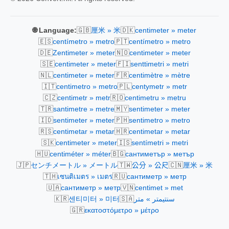
🇬🇧
🇩🇰
🌐 Language:
厘米 » 米
centimeter » meter
🇪🇸
🇵🇹
centímetro » metro
centímetro » metro
🇩🇪
🇳🇴
Zentimeter » meter
centimeter » meter
🇸🇪
🇫🇮
centimeter » meter
senttimetri » metri
🇳🇱
🇫🇷
centimeter » meter
centimètre » mètre
🇮🇹
🇵🇱
centimetro » metro
centymetr » metr
🇨🇿
🇷🇴
centimetr » metr
centimetru » metru
🇹🇷
🇲🇾
santimetre » metre
sentimeter » meter
🇮🇩
🇵🇭
sentimeter » meter
sentimetro » metro
🇷🇸
🇭🇷
centimetar » metar
centimetar » metar
🇸🇰
🇮🇸
centimeter » meter
sentímetri » metri
🇭🇺
🇧🇬
centiméter » méter
сантиметър » метър
🇯🇵
🇹🇼
🇨🇳
センチメートル » メートル
公分 » 公尺
厘米 » 米
🇹🇭
🇷🇺
เซนติเมตร » เมตร
сантиметр » метр
🇺🇦
🇻🇳
сантиметр » метр
centimet » met
🇰🇷
🇸🇦
센티미터 » 미터
سنتيمتر » متر
🇬🇷
εκατοστόμετρο » μέτρο