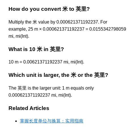
How do you convert 米 to 英里?
Multiply the 米 value by 0.000621371192237. For
example, 25 m × 0.000621371192237 = 0.0155342798059
mi, mi(Int).
What is 10 米 in 英里?
10 m = 0.00621371192237 mi, mi(Int).
Which unit is larger, the 米 or the 英里?
The 英里 is the larger unit: 1 m equals only
0.000621371192237 mi, mi(Int).
Related Articles
掌握长度单位与换算：实用指南