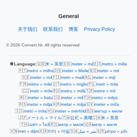
General
关于我们
联系我们
博客
Privacy Policy
© 2026 Convert.hk. All rights reserved.
🇬🇧
🇩🇰
🇪🇸
🌐 Language:
米 » 英里
meter » mil
metro » milla
🇵🇹
🇩🇪
🇳🇴
metro » milha
meter » Meile
meter » mil
🇸🇪
🇫🇮
🇳🇱
meter » mil
metri » maili
meter » mijl
🇫🇷
🇮🇹
🇵🇱
mètre » mile
metro » miglio
metr » mila
🇨🇿
🇷🇴
🇹🇷
metr » míle
metru » milă
metre » mil
🇲🇾
🇮🇩
🇵🇭
meter » batu
meter » mil
metro » milya
🇷🇸
🇭🇷
🇸🇰
metar » milja
metar » milja
meter » míľa
🇮🇸
🇭🇺
🇧🇬
metri » míla
méter » mérföld
метър » мили
🇯🇵
🇹🇼
🇨🇳
メートル » マイル
公尺 » 英哩
米 » 英里
🇹🇭
🇷🇺
🇺🇦
เมตร » ไมล์
метр » миля
метр » миля
🇻🇳
🇰🇷
🇸🇦
🇬🇷
met » dặm
미터 » 마일
متر » ميل
μέτρο » μίλι