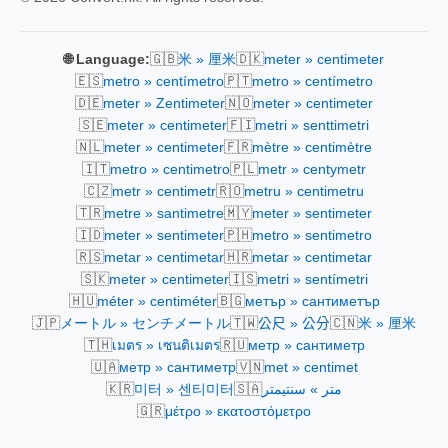
🇬🇧
🇩🇰
🌐 Language:
米 » 厘米
meter » centimeter
🇪🇸
🇵🇹
metro » centímetro
metro » centímetro
🇩🇪
🇳🇴
meter » Zentimeter
meter » centimeter
🇸🇪
🇫🇮
meter » centimeter
metri » senttimetri
🇳🇱
🇫🇷
meter » centimeter
mètre » centimètre
🇮🇹
🇵🇱
metro » centimetro
metr » centymetr
🇨🇿
🇷🇴
metr » centimetr
metru » centimetru
🇹🇷
🇲🇾
metre » santimetre
meter » sentimeter
🇮🇩
🇵🇭
meter » sentimeter
metro » sentimetro
🇷🇸
🇭🇷
metar » centimetar
metar » centimetar
🇸🇰
🇮🇸
meter » centimeter
metri » sentímetri
🇭🇺
🇧🇬
méter » centiméter
метър » сантиметър
🇯🇵
🇹🇼
🇨🇳
メートル » センチメートル
公尺 » 公分
米 » 厘米
🇹🇭
🇷🇺
เมตร » เซนติเมตร
метр » сантиметр
🇺🇦
🇻🇳
метр » сантиметр
met » centimet
🇰🇷
🇸🇦
미터 » 센티미터
متر » سنتيمتر
🇬🇷
μέτρο » εκατοστόμετρο