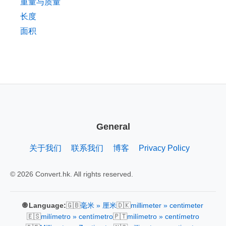
重量与质量
长度
面积
General
关于我们
联系我们
博客
Privacy Policy
© 2026 Convert.hk. All rights reserved.
🇬🇧
🇩🇰
🌐 Language:
毫米 » 厘米
millimeter » centimeter
🇪🇸
🇵🇹
milímetro » centímetro
milímetro » centímetro