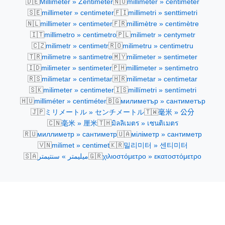
🇩🇪
🇳🇴
Millimeter » Zentimeter
millimeter » centimeter
🇸🇪
🇫🇮
millimeter » centimeter
millimetri » senttimetri
🇳🇱
🇫🇷
millimeter » centimeter
millimètre » centimètre
🇮🇹
🇵🇱
millimetro » centimetro
milimetr » centymetr
🇨🇿
🇷🇴
milimetr » centimetr
milimetru » centimetru
🇹🇷
🇲🇾
milimetre » santimetre
milimeter » sentimeter
🇮🇩
🇵🇭
milimeter » sentimeter
millimeter » sentimetro
🇷🇸
🇭🇷
milimetar » centimetar
milimetar » centimetar
🇸🇰
🇮🇸
milimeter » centimeter
millímetri » sentímetri
🇭🇺
🇧🇬
milliméter » centiméter
милиметър » сантиметър
🇯🇵
🇹🇼
ミリメートル » センチメートル
毫米 » 公分
🇨🇳
🇹🇭
毫米 » 厘米
มิลลิเมตร » เซนติเมตร
🇷🇺
🇺🇦
миллиметр » сантиметр
міліметр » сантиметр
🇻🇳
🇰🇷
milimet » centimet
밀리미터 » 센티미터
🇸🇦
🇬🇷
ميليمتر » سنتيمتر
χιλιοστόμετρο » εκατοστόμετρο