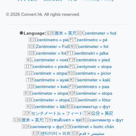
© 2026 Convert.hk. All rights reserved.
🇬🇧
🇩🇰
🌐 Language:
厘米 » 英尺
centimeter » fod
🇪🇸
🇵🇹
centímetro » pie
centímetro » pé
🇩🇪
🇳🇴
Zentimeter » Fuß
centimeter » fot
🇸🇪
🇫🇮
centimeter » fot
senttimetri » jalka
🇳🇱
🇫🇷
centimeter » voet
centimètre » pied
🇮🇹
🇵🇱
centimetro » piede
centymetr » stopa
🇨🇿
🇷🇴
centimetr » stopa
centimetru » picior
🇹🇷
🇲🇾
santimetre » ayak
sentimeter » kaki
🇮🇩
🇵🇭
sentimeter » kaki
sentimetro » paa
🇷🇸
🇭🇷
centimetar » stopa
centimetar » stopa
🇸🇰
🇮🇸
centimeter » stopa
sentímetri » fótur
🇭🇺
🇧🇬
centiméter » láb
сантиметър » фут
🇯🇵
🇹🇼
センチメートル » フィート
公分 » 英尺
🇨🇳
🇹🇭
🇷🇺
厘米 » 英尺
เซนติเมตร » ฟุต
сантиметр » фут
🇺🇦
🇻🇳
сантиметр » фут
centimet » bước chân
🇰🇷
🇸🇦
센티미터 » 피트
سنتيمتر » قدم