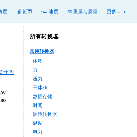
 角度
💰 货币
🏎️ 速度
⚖️ 重量与质量
更多...
所有转换器
常用转换器
体积
力
英寸 到
压力
干体积
ay,
数据存储
 so
时间
油耗转换器
温度
电力