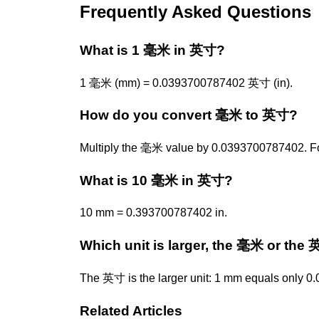
Frequently Asked Questions
What is 1 毫米 in 英寸?
1 毫米 (mm) = 0.0393700787402 英寸 (in).
How do you convert 毫米 to 英寸?
Multiply the 毫米 value by 0.0393700787402. 
What is 10 毫米 in 英寸?
10 mm = 0.393700787402 in.
Which unit is larger, the 毫米 or the
The 英寸 is the larger unit: 1 mm equals only 0
Related Articles