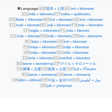
🇬🇧
🇩🇰
🌐 Language:
英里 » 公里
mil » kilometer
🇪🇸
🇵🇹
milla » kilómetro
milha » quilômetro
🇩🇪
🇳🇴
🇸🇪
Meile » Kilometer
mil » kilometer
mil » kilometer
🇫🇮
🇳🇱
🇫🇷
maili » kilometri
mijl » kilometer
mile » kilomètre
🇮🇹
🇵🇱
miglio » chilometro
mila » kilometr
🇨🇿
🇷🇴
🇹🇷
míle » kilometr
milă » kilometru
mil » kilometre
🇲🇾
🇮🇩
batu » kilometer
mil » kilometer
🇵🇭
🇷🇸
milya » kilometro
milja » kilometar
🇭🇷
🇸🇰
milja » kilometar
míľa » kilometer
🇮🇸
🇭🇺
míla » kílómetri
mérföld » kilométer
🇧🇬
🇯🇵
мили » километър
マイル » キロメートル
🇹🇼
🇨🇳
🇹🇭
英哩 » 公里
英里 » 公里
ไมล์ » กิโลเมตร
🇷🇺
🇺🇦
миля » километр
миля » кілометр
🇻🇳
🇰🇷
🇸🇦
dặm » kilômét
마일 » 킬로미터
ميل » كيلومتر
🇬🇷
μίλι » χιλιόμετρο