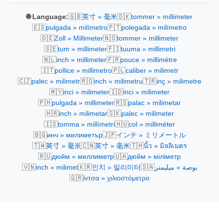
🇬🇧
🇩🇰
🌐 Language:
英寸 » 毫米
tommer » millimeter
🇪🇸
🇵🇹
pulgada » milímetro
polegada » milímetro
🇩🇪
🇳🇴
Zoll » Millimeter
tommer » millimeter
🇸🇪
🇫🇮
tum » millimeter
tuuma » millimetri
🇳🇱
🇫🇷
inch » millimeter
pouce » millimètre
🇮🇹
🇵🇱
pollice » millimetro
caliber » milimetr
🇨🇿
🇷🇴
🇹🇷
palec » milimetr
inch » milimetru
inç » milimetre
🇲🇾
🇮🇩
inci » milimeter
inci » milimeter
🇵🇭
🇷🇸
pulgada » millimeter
palac » milimetar
🇭🇷
🇸🇰
inch » milimetar
palec » milimeter
🇮🇸
🇭🇺
tomma » millímetri
col » milliméter
🇧🇬
🇯🇵
инч » милиметър
インチ » ミリメートル
🇹🇼
🇨🇳
🇹🇭
英寸 » 毫米
英寸 » 毫米
นิ้ว » มิลลิเมตร
🇷🇺
🇺🇦
дюйм » миллиметр
дюйм » міліметр
🇻🇳
🇰🇷
🇸🇦
inch » milimet
인치 » 밀리미터
بوصة » ميليمتر
🇬🇷
ίντσα » χιλιοστόμετρο