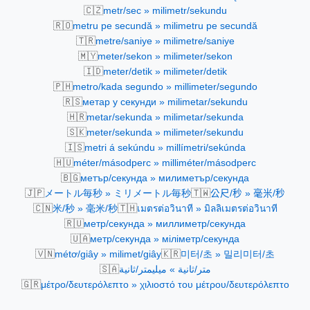
🇨🇿
metr/sec » milimetr/sekundu
🇷🇴
metru pe secundă » milimetru pe secundă
🇹🇷
metre/saniye » milimetre/saniye
🇲🇾
meter/sekon » milimeter/sekon
🇮🇩
meter/detik » milimeter/detik
🇵🇭
metro/kada segundo » millimeter/segundo
🇷🇸
метар у секунди » milimetar/sekundu
🇭🇷
metar/sekunda » milimetar/sekunda
🇸🇰
meter/sekunda » milimeter/sekundu
🇮🇸
metri á sekúndu » millímetri/sekúnda
🇭🇺
méter/másodperc » milliméter/másodperc
🇧🇬
метър/секунда » милиметър/секунда
🇯🇵
🇹🇼
メートル毎秒 » ミリメートル毎秒
公尺/秒 » 毫米/秒
🇨🇳
🇹🇭
米/秒 » 毫米/秒
เมตรต่อวินาที » มิลลิเมตรต่อวินาที
🇷🇺
метр/секунда » миллиметр/секунда
🇺🇦
метр/секунда » міліметр/секунда
🇻🇳
🇰🇷
métơ/giây » milimet/giây
미터/초 » 밀리미터/초
🇸🇦
متر/ثانية » ميليمتر/ثانية
🇬🇷
μέτρο/δευτερόλεπτο » χιλιοστό του μέτρου/δευτερόλεπτο