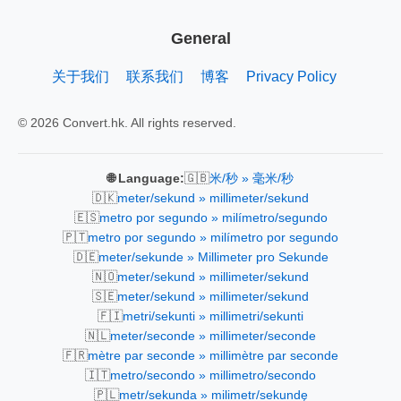
General
关于我们
联系我们
博客
Privacy Policy
© 2026 Convert.hk. All rights reserved.
🇬🇧
🌐 Language:
米/秒 » 毫米/秒
🇩🇰
meter/sekund » millimeter/sekund
🇪🇸
metro por segundo » milímetro/segundo
🇵🇹
metro por segundo » milímetro por segundo
🇩🇪
meter/sekunde » Millimeter pro Sekunde
🇳🇴
meter/sekund » millimeter/sekund
🇸🇪
meter/sekund » millimeter/sekund
🇫🇮
metri/sekunti » millimetri/sekunti
🇳🇱
meter/seconde » millimeter/seconde
🇫🇷
mètre par seconde » millimètre par seconde
🇮🇹
metro/secondo » millimetro/secondo
🇵🇱
metr/sekunda » milimetr/sekundę