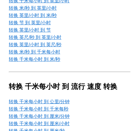
转换 千米每小时 到 英里/小时
转换 米/秒 到 英里/小时
转换 英里/小时 到 米/秒
转换 节 到 英里/小时
转换 英里/小时 到 节
转换 英尺/秒 到 英里/小时
转换 英里/小时 到 英尺/秒
转换 米/秒 到 千米每小时
转换 千米每小时 到 米/秒
转换 千米每小时 到 流行 速度 转换
转换 千米每小时 到 公里/分钟
转换 千米每小时 到 千米每秒
转换 千米每小时 到 厘米/分钟
转换 千米每小时 到 厘米/小时
转换 千米每小时 到 厘米/秒