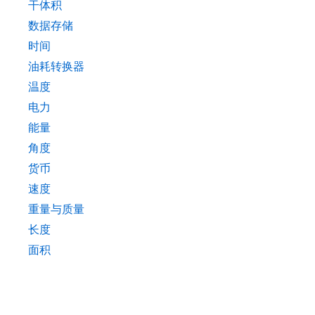
干体积
数据存储
时间
油耗转换器
温度
电力
能量
角度
货币
速度
重量与质量
长度
面积