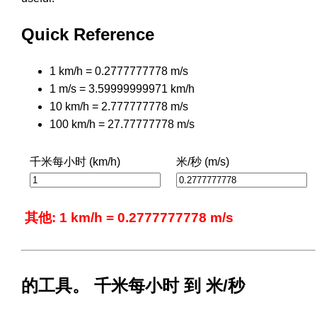
Quick Reference
1 km/h = 0.2777777778 m/s
1 m/s = 3.59999999971 km/h
10 km/h = 2.777777778 m/s
100 km/h = 27.77777778 m/s
千米每小时 (km/h)
米/秒 (m/s)
其他: 1 km/h = 0.2777777778 m/s
的工具。 千米每小时 到 米/秒