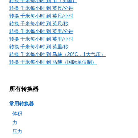
转换 千米每小时 到 节（英国）
转换 千米每小时 到 英尺/分钟
转换 千米每小时 到 英尺/小时
转换 千米每小时 到 英尺/秒
转换 千米每小时 到 英里/分钟
转换 千米每小时 到 英里/小时
转换 千米每小时 到 英里/秒
转换 千米每小时 到 马赫（20°C，1大气压）
转换 千米每小时 到 马赫（国际单位制）
所有转换器
常用转换器
体积
力
压力