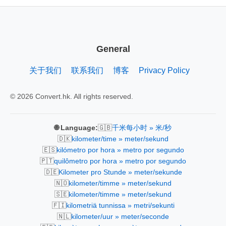
General
关于我们
联系我们
博客
Privacy Policy
© 2026 Convert.hk. All rights reserved.
🇬🇧
🌐 Language:
千米每小时 » 米/秒
🇩🇰
kilometer/time » meter/sekund
🇪🇸
kilómetro por hora » metro por segundo
🇵🇹
quilômetro por hora » metro por segundo
🇩🇪
Kilometer pro Stunde » meter/sekunde
🇳🇴
kilometer/timme » meter/sekund
🇸🇪
kilometer/timme » meter/sekund
🇫🇮
kilometriä tunnissa » metri/sekunti
🇳🇱
kilometer/uur » meter/seconde