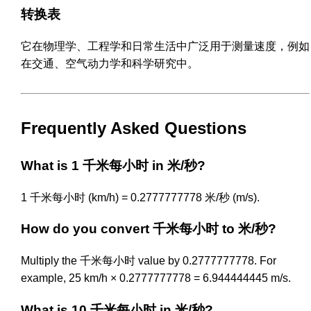
转换表
它在物理学、工程学和日常生活中广泛用于测量速度，例如
在交通、空气动力学和科学研究中。
Frequently Asked Questions
What is 1 千米每小时 in 米/秒?
1 千米每小时 (km/h) = 0.2777777778 米/秒 (m/s).
How do you convert 千米每小时 to 米/秒?
Multiply the 千米每小时 value by 0.2777777778. For
example, 25 km/h × 0.2777777778 = 6.944444445 m/s.
What is 10 千米每小时 in 米/秒?