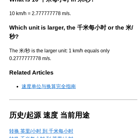
10 km/h = 2.777777778 m/s.
Which unit is larger, the 千米每小时 or the 米/
秒?
The 米/秒 is the larger unit: 1 km/h equals only
0.2777777778 m/s.
Related Articles
速度单位与换算完全指南
历史/起源 速度 当前用途
转换 英里/小时 到 千米每小时