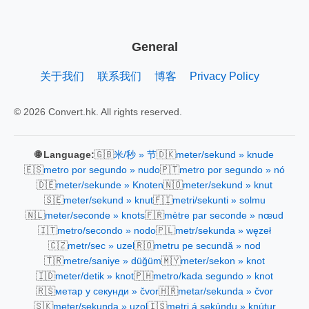
General
关于我们
联系我们
博客
Privacy Policy
© 2026 Convert.hk. All rights reserved.
🇬🇧
🇩🇰
🌐 Language:
米/秒 » 节
meter/sekund » knude
🇪🇸
🇵🇹
metro por segundo » nudo
metro por segundo » nó
🇩🇪
🇳🇴
meter/sekunde » Knoten
meter/sekund » knut
🇸🇪
🇫🇮
meter/sekund » knut
metri/sekunti » solmu
🇳🇱
🇫🇷
meter/seconde » knots
mètre par seconde » nœud
🇮🇹
🇵🇱
metro/secondo » nodo
metr/sekunda » węzeł
🇨🇿
🇷🇴
metr/sec » uzel
metru pe secundă » nod
🇹🇷
🇲🇾
metre/saniye » düğüm
meter/sekon » knot
🇮🇩
🇵🇭
meter/detik » knot
metro/kada segundo » knot
🇷🇸
🇭🇷
метар у секунди » čvor
metar/sekunda » čvor
🇸🇰
🇮🇸
meter/sekunda » uzol
metri á sekúndu » knútur