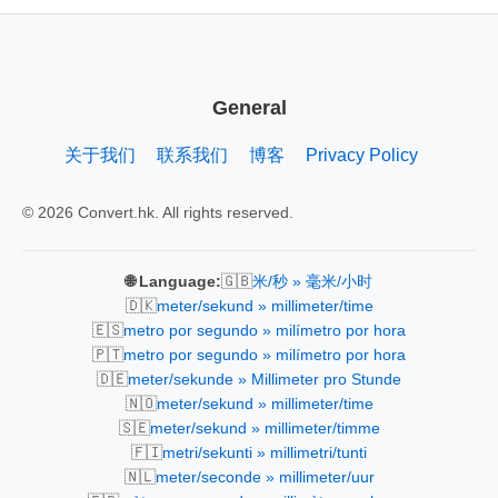
General
关于我们
联系我们
博客
Privacy Policy
© 2026 Convert.hk. All rights reserved.
🇬🇧
🌐 Language:
米/秒 » 毫米/小时
🇩🇰
meter/sekund » millimeter/time
🇪🇸
metro por segundo » milímetro por hora
🇵🇹
metro por segundo » milímetro por hora
🇩🇪
meter/sekunde » Millimeter pro Stunde
🇳🇴
meter/sekund » millimeter/time
🇸🇪
meter/sekund » millimeter/timme
🇫🇮
metri/sekunti » millimetri/tunti
🇳🇱
meter/seconde » millimeter/uur