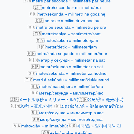
🇫🇷
mètre par seconde » millimètre par heure
🇮🇹
metro/secondo » millimetro/ora
🇵🇱
metr/sekunda » milimetr na godzinę
🇨🇿
metr/sec » milimetr za hodinu
🇷🇴
metru pe secundă » milimetru pe oră
🇹🇷
metre/saniye » santimetre/saat
🇲🇾
meter/sekon » milimeter/jam
🇮🇩
meter/detik » milimeter/jam
🇵🇭
metro/kada segundo » millimeter/hour
🇷🇸
метар у секунди » milimetar na sat
🇭🇷
metar/sekunda » milimetar na sat
🇸🇰
meter/sekunda » milimeter za hodinu
🇮🇸
metri á sekúndu » millímetri/klukkustund
🇭🇺
méter/másodperc » milliméter/óra
🇧🇬
метър/секунда » милиметър/час
🇯🇵
🇹🇼
メートル毎秒 » ミリメートル/時
公尺/秒 » 毫米/小時
🇨🇳
🇹🇭
米/秒 » 毫米/小时
เมตรต่อวินาที » มิลลิเมตรต่อชั่วโมง
🇷🇺
метр/секунда » миллиметр в час
🇺🇦
метр/секунда » міліметр/година
🇻🇳
🇰🇷
métơ/giây » milimet/phút
미터/초 » 밀리미터/시간
🇸🇦
متر/ثانية » ملليمتر/ساعة