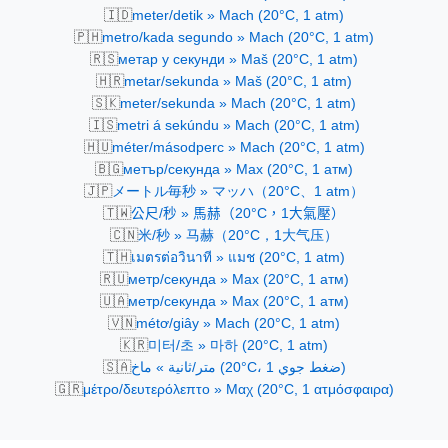
🇮🇩
meter/detik » Mach (20°C, 1 atm)
🇵🇭
metro/kada segundo » Mach (20°C, 1 atm)
🇷🇸
метар у секунди » Maš (20°C, 1 atm)
🇭🇷
metar/sekunda » Maš (20°C, 1 atm)
🇸🇰
meter/sekunda » Mach (20°C, 1 atm)
🇮🇸
metri á sekúndu » Mach (20°C, 1 atm)
🇭🇺
méter/másodperc » Mach (20°C, 1 atm)
🇧🇬
метър/секунда » Мах (20°C, 1 атм)
🇯🇵
メートル毎秒 » マッハ（20°C、1 atm）
🇹🇼
公尺/秒 » 馬赫（20°C，1大氣壓）
🇨🇳
米/秒 » 马赫（20°C，1大气压）
🇹🇭
เมตรต่อวินาที » แมช (20°C, 1 atm)
🇷🇺
метр/секунда » Мах (20°C, 1 атм)
🇺🇦
метр/секунда » Мах (20°C, 1 атм)
🇻🇳
métơ/giây » Mach (20°C, 1 atm)
🇰🇷
미터/초 » 마하 (20°C, 1 atm)
🇸🇦
متر/ثانية » ماخ (20°C، 1 ضغط جوي)
🇬🇷
μέτρο/δευτερόλεπτο » Μαχ (20°C, 1 ατμόσφαιρα)