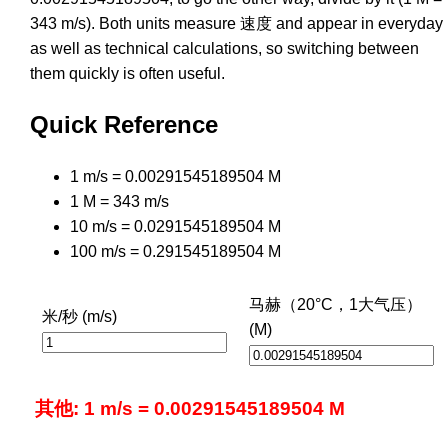
343 m/s). Both units measure 速度 and appear in everyday
as well as technical calculations, so switching between
them quickly is often useful.
Quick Reference
1 m/s = 0.00291545189504 M
1 M = 343 m/s
10 m/s = 0.0291545189504 M
100 m/s = 0.291545189504 M
马赫（20°C，1大气压）
米/秒 (m/s)
(M)
其他: 1 m/s = 0.00291545189504 M