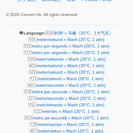
© 2026 Convert.hk. All rights reserved.
🇬🇧
🌐 Language:
米/秒 » 马赫（20°C，1大气压）
🇩🇰
meter/sekund » Mach (20°C, 1 atm)
🇪🇸
metro por segundo » Mach (20°C, 1 atm)
🇵🇹
metro por segundo » Mach (20°C, 1 atm)
🇩🇪
meter/sekunde » Mach (20°C, 1 atm)
🇳🇴
meter/sekund » Mach (20°C, 1 atm)
🇸🇪
meter/sekund » Mach (20°C, 1 atm)
🇫🇮
metri/sekunti » Mach (20°C, 1 atm)
🇳🇱
meter/seconde » Mach (20°C, 1 atm)
🇫🇷
mètre par seconde » Mach (20°C, 1 atm)
🇮🇹
metro/secondo » Mach (20°C, 1 atm)
🇵🇱
metr/sekunda » Mach (20°C, 1 atm)
🇨🇿
metr/sec » Mach (20°C, 1 atm)
🇷🇴
metru pe secundă » Mach (20°C, 1 atm)
🇹🇷
metre/saniye » Mach (20°C, 1 atm)
🇲🇾
meter/sekon » Mach (20°C, 1 atm)