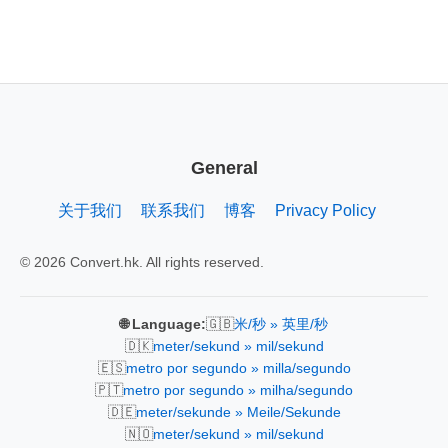
General
关于我们
联系我们
博客
Privacy Policy
© 2026 Convert.hk. All rights reserved.
🇬🇧
🌐 Language:
米/秒 » 英里/秒
🇩🇰
meter/sekund » mil/sekund
🇪🇸
metro por segundo » milla/segundo
🇵🇹
metro por segundo » milha/segundo
🇩🇪
meter/sekunde » Meile/Sekunde
🇳🇴
meter/sekund » mil/sekund