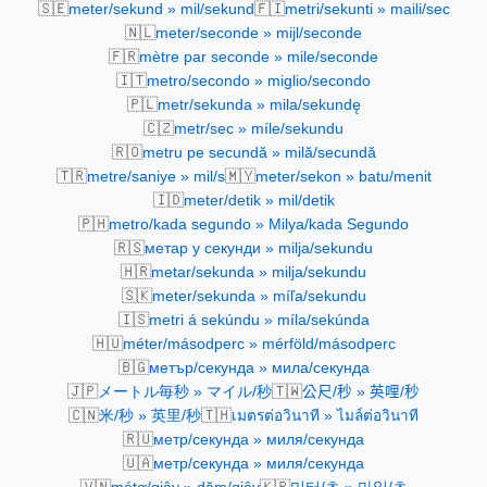
🇸🇪
🇫🇮
meter/sekund » mil/sekund
metri/sekunti » maili/sec
🇳🇱
meter/seconde » mijl/seconde
🇫🇷
mètre par seconde » mile/seconde
🇮🇹
metro/secondo » miglio/secondo
🇵🇱
metr/sekunda » mila/sekundę
🇨🇿
metr/sec » míle/sekundu
🇷🇴
metru pe secundă » milă/secundă
🇹🇷
🇲🇾
metre/saniye » mil/s
meter/sekon » batu/menit
🇮🇩
meter/detik » mil/detik
🇵🇭
metro/kada segundo » Milya/kada Segundo
🇷🇸
метар у секунди » milja/sekundu
🇭🇷
metar/sekunda » milja/sekundu
🇸🇰
meter/sekunda » míľa/sekundu
🇮🇸
metri á sekúndu » míla/sekúnda
🇭🇺
méter/másodperc » mérföld/másodperc
🇧🇬
метър/секунда » мила/секунда
🇯🇵
🇹🇼
メートル毎秒 » マイル/秒
公尺/秒 » 英哩/秒
🇨🇳
🇹🇭
米/秒 » 英里/秒
เมตรต่อวินาที » ไมล์ต่อวินาที
🇷🇺
метр/секунда » миля/секунда
🇺🇦
метр/секунда » миля/секунда
🇻🇳
🇰🇷