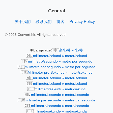
General
关于我们
联系我们
博客
Privacy Policy
© 2026 Convert.hk. All rights reserved.
🇬🇧
🌐 Language:
毫米/秒 » 米/秒
🇩🇰
millimeter/sekund » meter/sekund
🇪🇸
milímetro/segundo » metro por segundo
🇵🇹
milímetro por segundo » metro por segundo
🇩🇪
Millimeter pro Sekunde » meter/sekunde
🇳🇴
millimeter/sekund » meter/sekund
🇸🇪
millimeter/sekund » meter/sekund
🇫🇮
millimetri/sekunti » metri/sekunti
🇳🇱
millimeter/seconde » meter/seconde
🇫🇷
millimètre par seconde » mètre par seconde
🇮🇹
millimetro/secondo » metro/secondo
🇵🇱
milimetr/sekundę » metr/sekunda