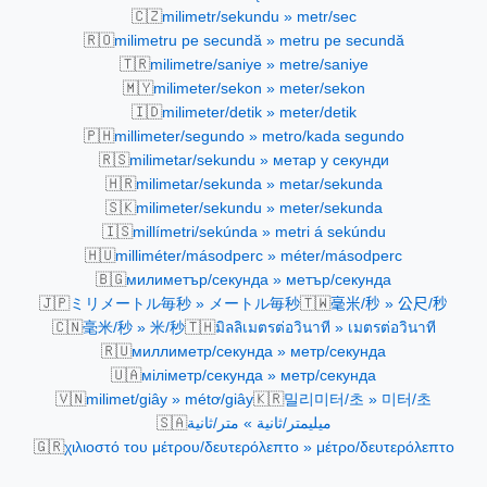
🇨🇿
milimetr/sekundu » metr/sec
🇷🇴
milimetru pe secundă » metru pe secundă
🇹🇷
milimetre/saniye » metre/saniye
🇲🇾
milimeter/sekon » meter/sekon
🇮🇩
milimeter/detik » meter/detik
🇵🇭
millimeter/segundo » metro/kada segundo
🇷🇸
milimetar/sekundu » метар у секунди
🇭🇷
milimetar/sekunda » metar/sekunda
🇸🇰
milimeter/sekundu » meter/sekunda
🇮🇸
millímetri/sekúnda » metri á sekúndu
🇭🇺
milliméter/másodperc » méter/másodperc
🇧🇬
милиметър/секунда » метър/секунда
🇯🇵
🇹🇼
ミリメートル毎秒 » メートル毎秒
毫米/秒 » 公尺/秒
🇨🇳
🇹🇭
毫米/秒 » 米/秒
มิลลิเมตรต่อวินาที » เมตรต่อวินาที
🇷🇺
миллиметр/секунда » метр/секунда
🇺🇦
міліметр/секунда » метр/секунда
🇻🇳
🇰🇷
milimet/giây » métơ/giây
밀리미터/초 » 미터/초
🇸🇦
ميليمتر/ثانية » متر/ثانية
🇬🇷
χιλιοστό του μέτρου/δευτερόλεπτο » μέτρο/δευτερόλεπτο