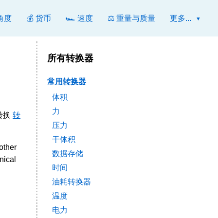
 角度
💰 货币
🏎️ 速度
⚖️ 重量与质量
更多...
所有转换器
常用转换器
体积
力
于转换
转
压力
干体积
other
数据存储
nical
时间
油耗转换器
温度
电力