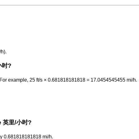
h).
/小时?
or example, 25 ft/s × 0.681818181818 = 17.0454545455 mi/h.
 the 英里/小时?
nly 0.681818181818 mi/h.