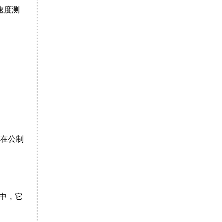
速度测
在公制
中，它