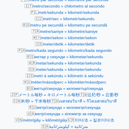
🇮🇹
metro/secondo » chilometro al secondo
🇵🇱
metr/sekunda » kilometr/sekunda
🇨🇿
metr/sec » kilometr/sekundu
🇷🇴
metru pe secundă » kilometru pe secundă
🇹🇷
metre/saniye » kilometre/saniye
🇲🇾
meter/sekon » kilometer/sekon
🇮🇩
meter/detik » kilometer/detik
🇵🇭
metro/kada segundo » kilometro/kada segundo
🇷🇸
метар у секунди » kilometar/sekundu
🇭🇷
metar/sekunda » kilometar/sekunda
🇸🇰
meter/sekunda » kilometer/sekundu
🇮🇸
metri á sekúndu » kílómetri á sekúndu
🇭🇺
méter/másodperc » kilométer/másodperc
🇧🇬
метър/секунда » километър/секунда
🇯🇵
🇹🇼
メートル毎秒 » キロメートル毎秒
公尺/秒 » 公里/秒
🇨🇳
🇹🇭
米/秒 » 千米每秒
เมตรต่อวินาที » กิโลเมตรต่อวินาที
🇷🇺
метр/секунда » километр/секунда
🇺🇦
метр/секунда » кілометр за секунду
🇻🇳
🇰🇷
métơ/giây » kilômét/giây
미터/초 » 킬로미터/초
🇸🇦
متر/ثانية » كيلومتر/ثانية