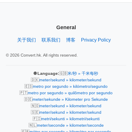
General
关于我们
联系我们
博客
Privacy Policy
© 2026 Convert.hk. All rights reserved.
🇬🇧
🌐 Language:
米/秒 » 千米每秒
🇩🇰
meter/sekund » kilometer/sekund
🇪🇸
metro por segundo » kilómetro/segundo
🇵🇹
metro por segundo » quilômetro por segundo
🇩🇪
meter/sekunde » Kilometer pro Sekunde
🇳🇴
meter/sekund » kilometer/sekund
🇸🇪
meter/sekund » kilometer/sekund
🇫🇮
metri/sekunti » kilometri/sekunti
🇳🇱
meter/seconde » kilometer/seconde
🇫🇷
mètre par seconde » kilomètre par seconde