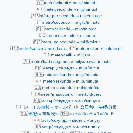
🇫🇮
metri/sekunti » maili/minuutti
🇳🇱
meter/seconde » mijl/minuut
🇫🇷
mètre par seconde » mile/minute
🇮🇹
metro/secondo » miglio/minuto
🇵🇱
metr/sekunda » mila/minuta
🇨🇿
metr/sec » míle za minutu
🇷🇴
metru pe secundă » milă/minut
🇹🇷
🇲🇾
metre/saniye » mil/ dakika
meter/sekon » batu/minit
🇮🇩
meter/detik » mil/jam
🇵🇭
metro/kada segundo » milya/bawat minuto
🇷🇸
метар у секунди » milja/minut
🇭🇷
metar/sekunda » milja/minuta
🇸🇰
meter/sekunda » míľa/minúta
🇮🇸
metri á sekúndu » míla/mínúta
🇭🇺
méter/másodperc » mérföld/perc
🇧🇬
метър/секунда » мила/минута
🇯🇵
🇹🇼
メートル毎秒 » マイル/分
公尺/秒 » 英哩/分鐘
🇨🇳
🇹🇭
米/秒 » 英里/分钟
เมตรต่อวินาที » ไมล์/นาที
🇷🇺
метр/секунда » миля в минуту
🇺🇦
метр/секунда » миля/хвилину