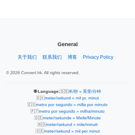
General
关于我们
联系我们
博客
Privacy Policy
© 2026 Convert.hk. All rights reserved.
🇬🇧
🌐 Language:
米/秒 » 英里/分钟
🇩🇰
meter/sekund » mil pr. minut
🇪🇸
metro por segundo » milla por minuto
🇵🇹
metro por segundo » milha/minuto
🇩🇪
meter/sekunde » Meile/Minute
🇳🇴
meter/sekund » mile/minutt
🇸🇪
meter/sekund » mil per minut