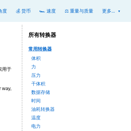
 角度
💰 货币
🏎️ 速度
⚖️ 重量与质量
更多...
所有转换器
常用转换器
体积
力
索用于
压力
干体积
r way,
数据存储
时间
油耗转换器
温度
电力